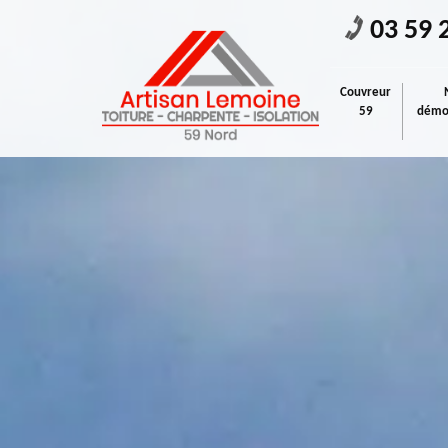
03 59 
Couvreur
59
démou