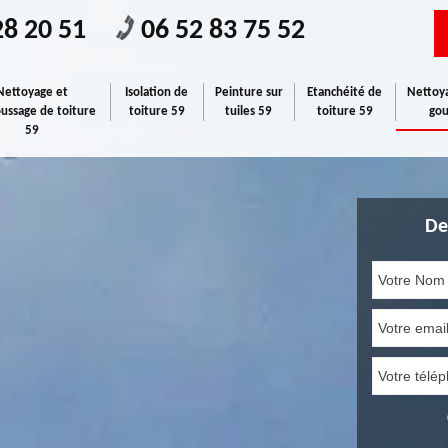
28 20 51
06 52 83 75 52
Nettoyage et
Isolation de
Peinture sur
Etanchéité de
Nettoya
ssage de toiture
toiture 59
tuiles 59
toiture 59
gou
59
De