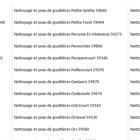
n Lemoine 59, vous propose le tarif de chaque service à proposer du
et permet d'évacuer l'eau plus rapide. Donc, appelez immédiatement
Artisan Lemoine 59 qui se réside dans 59 Nord pour vous permettre de
Nettoyage et pose de gouttières Petite Synthe 59640
Netto
.
840
Nettoyage et pose de gouttières Petite Foret 59494
Netto
Nettoyage et pose de gouttières Peronne En Melantois 59273
Netto
Nettoyage et pose de gouttières Perenchies 59840
Netto
30
Nettoyage et pose de gouttières Pecquencourt 59146
Netto
Nettoyage et pose de gouttières Paillencourt 59295
Netto
Nettoyage et pose de gouttières Oxelaere 59670
Netto
Nettoyage et pose de gouttières Oudezeele 59670
Netto
Nettoyage et pose de gouttières Ostricourt 59162
Netto
Nettoyage et pose de gouttières Orsinval 59530
Netto
Nettoyage et pose de gouttières Ors 59360
Netto