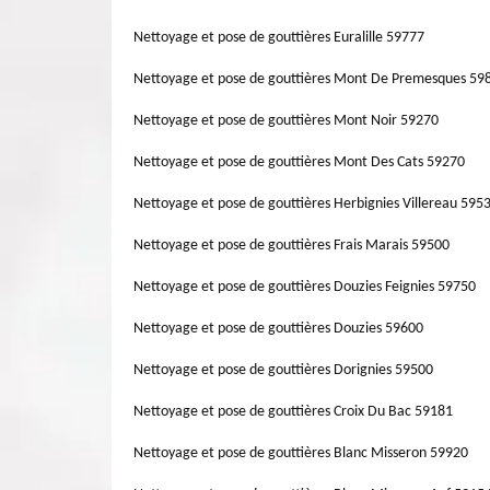
toute la réalisation de ce travail. D'ailleurs, Artisa
bonne installation de vos gouttières selon les norme 
changement gouttière gratuitement. Donc, appelez vite 
Nettoyage et pose de gouttières Euralille 59777
l'entreprise Artisan Lemoine 59 pour s'occuper vos travaux
découvrir le devis de ce travail en toute assurance.
Nettoyage et pose de gouttières Mont De Premesques 59
Nettoyage et pose de gouttières Mont Noir 59270
Nettoyage et pose de gouttières Mont Des Cats 59270
Nettoyage et pose de gouttières Herbignies Villereau 595
Nettoyage et pose de gouttières Frais Marais 59500
Nettoyage et pose de gouttières Douzies Feignies 59750
Nettoyage et pose de gouttières Douzies 59600
Nettoyage et pose de gouttières Dorignies 59500
Nettoyage et pose de gouttières Croix Du Bac 59181
Nettoyage et pose de gouttières Blanc Misseron 59920