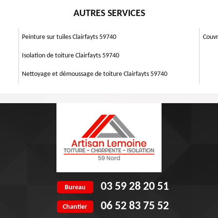
moine 59 pour faire vos travaux.
es infiltrations d’eau dans la maison, une situation déplaisante et
ées et entretenues environ deux fois par an. Soyez tranquille en nous
AUTRES SERVICES
tien professionnel de vos gouttières assurera leur bon fonctionnement et
e pourvoir l’évacuation de l’eau. Nous vous conseillons de faire un
rintemps et à l’automne. Au moment du nettoyage, Artisan Lemoine 59
Peinture sur tuiles Clairfayts 59740
Couvr
 bien tous les travaux.
Isolation de toiture Clairfayts 59740
Nettoyage et démoussage de toiture Clairfayts 59740
03 59 28 20 51
Bureau
06 52 83 75 52
Chantier