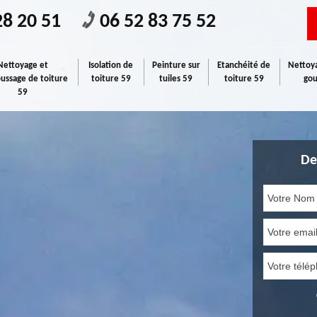
28 20 51
06 52 83 75 52
Nettoyage et
Isolation de
Peinture sur
Etanchéité de
Nettoya
ssage de toiture
toiture 59
tuiles 59
toiture 59
gou
59
De