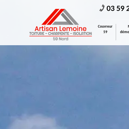
03 59 
Couvreur
59
démou