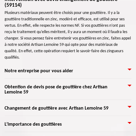
(59114)
Plusieurs matériaux peuvent être choisis pour une gouttière. Il y a la
gouttière traditionnelle en zinc, modéré et efficace, est utilisé pour ses
vertus. En effet, elle respecte les normes NF. Si vos gouttières n’ont pas
reçu le traitement qu’elles méritent, il y aura un moment où il faudra les
changer. Si vous pensez faire entretenir vos gouttières en zinc, faites appel
à notre société Artisan Lemoine 59 qui opte pour des matériaux de
qualité. En effet, cette opération requiert le savoir-faire des zingueurs
qualifiés.
Notre entreprise pour vous aider
Toute la structure d’une maison a une grande importance, y compris les
Obtention de devis pose de gouttière chez Artisan
Lemoine 59
gouttières. Sur une maison, l’entassement des eaux de pluie peut changer
en un gros souci d’infiltration d’eau. Si la maison n’est pas bien isolée ou si
elle a des problèmes d’étanchéité, les eaux de pluie peuvent s’infiltrer
Quel que soit le type, le modèle, ou la forme de gouttière à installer, nous
Changement de gouttière avec Artisan Lemoine 59
dans votre demeure pour ensuite causer des grands dégâts. L’installation
pouvons assurer les travaux à 100 %. Nous veillerons à vous éviter la
des gouttières est alors importante pour assurer le déversement des eaux.
déception. Nos artisans zingueurs sont formés pour suivre à la lettre les
Les effets d’une négligence de l'entretien de vos gouttières sont
Toute l’équipe de Artisan Lemoine 59 en activité dans tout 59114 et les
L’importance des gouttières
demandes des clients après étude et établissement de devis. En effet, nous
nombreux. Si l'eau ne se déverse pas correctement dans vos tuyaux de
environs vous assurent satisfaction.
donnons un devis gratuit à nos clients. C’est une estimation détaillée et