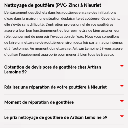
Nettoyage de gouttière (PVC- Zinc) à Nieurlet
L’entassement des déchets dans les gouttières engage des infiltrations
d’eau dans la maison, une situation déplaisante et coûteuse. Cependant,
elle s’évite sans difficulté. L’entretien professionnel de vos gouttières
assurera leur bon fonctionnement et leur permettra de bien assurer leur
rôle, qui permet de pourvoir l’évacuation de l’eau. Nous vous conseillons
de faire un nettoyage de gouttières environ deux fois par an, au printemps
et à l’automne. Au moment du nettoyage, Artisan Lemoine 59 vous assure
d’utiliser l’équipement approprié pour mener à bien tous les travaux.
Obtention de devis pose de gouttière chez Artisan
Lemoine 59
Quel que soit le type, le modèle, ou la forme de gouttière à installer, nous
Réalisez une réparation de votre gouttière à Nieurlet
pouvons assurer les travaux à 100 %. Nous veillerons à vous éviter la
déception. Nos artisans zingueurs sont formés pour suivre à la lettre les
Étant donné que c'est un spécialiste en réparation de gouttière tel que
Moment de réparation de gouttière
demandes des clients après étude et établissement de devis. En effet, nous
Artisan Lemoine 59, n'hésitez pas à le confier votre travail dans ce
donnons un devis gratuit à nos clients. C’est une estimation détaillée et
domaine. D'ailleurs, il compte à ses équipes pour rassurer non seulement
personnalisée des travaux à entreprendre. Le devis note également la
Les gouttières ne servent pas seulement à décorer l’extérieur de votre
Le prix nettoyage de gouttière de Artisan Lemoine 59
un bon fonctionnement des évacuations de l'eau de la pluie sur votre toit
tarification de toutes les réalisations de nos artisans.
maison, ce sont des systèmes indispensables de déversement de l'eau de
et aussi une meilleure étanchéité de votre gouttière. Pour cela, contactez