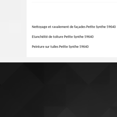
vous, un vidage de gouttière 2 ou 3 fois par an peut pré
étanchéité et sa solidité. En plus, l'entreprise de po
descente, pour diminuer la répétition de nettoyage. En effe
Synthe59640 pourra vous garantir une bonne installation d
Les effets d’une négligence de l'entretien de vos goutt
faut changer les gouttières et les tuyaux de descente par 
Donc, appelez immédiatement l'entreprise Artisan Lemoin
tuyaux de descente, vos plates-bandes, votre jardin et v
bouchées par des débris, l'eau peut s'infiltrer dans les mu
qui dit une saleté du système peut causer une dégradati
Nettoyage et ravalement de façades Petite Synthe 59640
doit être changée sans attendre.
Etanchéité de toiture Petite Synthe 59640
Peinture sur tuiles Petite Synthe 59640