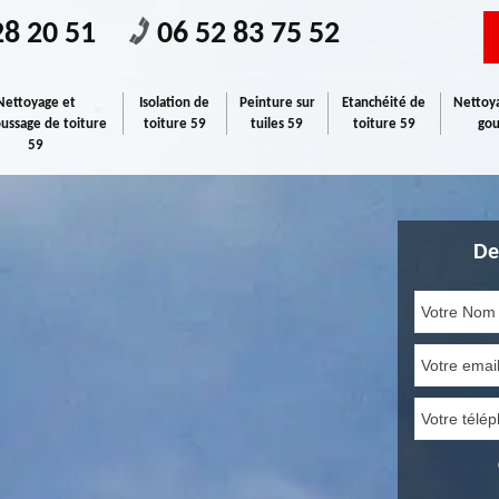
28 20 51
06 52 83 75 52
Nettoyage et
Isolation de
Peinture sur
Etanchéité de
Nettoya
ssage de toiture
toiture 59
tuiles 59
toiture 59
gou
59
De