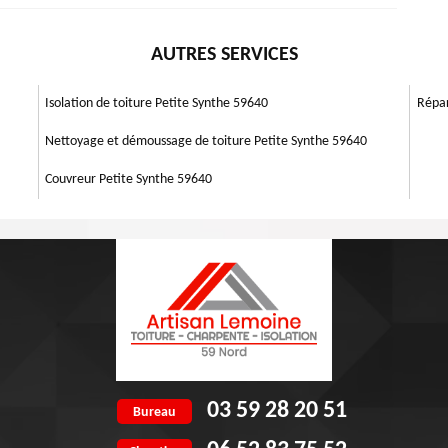
venir les inondations. Il est possible de mettre des grillages sur la
se de gouttière tel que Artisan Lemoine 59 qui se siège dansPetite
t, les feuilles peuvent encore se poser sur le grillage. Dans ce sas, il
e vos gouttières selon les norme et permet d'évacuer l'eau plus rapide.
ières sont nombreux. Si l'eau ne se déverse pas correctement dans vos
d’autres plus grandes.
AUTRES SERVICES
e 59 pour s'occuper vos travaux.
os maçonneries de bâtiment peuvent être abîmés. Si vos gouttières sont
rs et les altérer rapidement. Aussi, un mauvais entretien des gouttières,
on avancée de votre maison. Si ces cas se présentent, votre gouttière
Isolation de toiture Petite Synthe 59640
Répar
Nettoyage et démoussage de toiture Petite Synthe 59640
Couvreur Petite Synthe 59640
03 59 28 20 51
Bureau