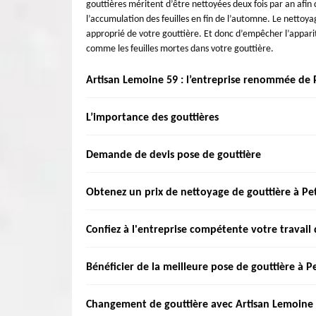
gouttières méritent d’être nettoyées deux fois par an afin d
l’accumulation des feuilles en fin de l’automne. Le nettoy
approprié de votre gouttière. Et donc d’empêcher l’apparit
comme les feuilles mortes dans votre gouttière.
Artisan Lemoine 59 : l’entreprise renommée de 
Une bonne gouttière est très utile pour votre maison, el
L’importance des gouttières
mauvais état, votre maison peut courir un énorme risqu
changement complet doit être réalisé. Si nous remarquons
Nous négligeons souvent le soin des gouttières de la ma
Demande de devis pose de gouttière
notre entreprise spécialiste. Pour vos travaux de gouttièr
gouttières est sérieux, voire nécessaire. Avec le temps, d
de matériaux pour tous les investissements.
de fonctionner, d’où l’évacuation non assurée d’eau. Le
Il existe plusieurs choix de matériaux à utiliser pour
Obtenez un prix de nettoyage de gouttière à Pe
permet de prolonger la durée de vie de votre système de 
entreprendre, les matériaux et le prix de pour une install
votre demeure, confiez les travaux à notre société.
vous n’avez qu’à nous appeler par téléphone ou en nous j
Si vous comptez de réaliser un nettoyage de votre goutti
Confiez à l'entreprise compétente votre travail
web. Vous pouvez nous demander un devis gratuit et sans e
Lemoine 59 qui se trouve dans Petite Synthe 59640 pour 
pouvez également nous contacter.
Lemoine 59 peut vous venir en aide aussi pour la réalisat
Spécialiste de pose de gouttière à Petite Synthe? Qui d'a
Bénéficier de la meilleure pose de gouttière à P
n'hésitez pas à le confier votre travail de nettoyage 
Artisan Lemoine 59 pour effectuer une pose de votre g
immédiatement Artisan Lemoine 59.
Disponible à tout le moment et ayant des équipes d'inter
Installer des gouttières ne suffit pas, il faut qu’il soit
Changement de gouttière avec Artisan Lemoine
soignée comme se mettre en place une gouttière, n'hésitez