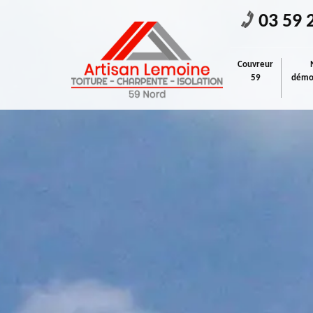
03 59 
Couvreur
59
démou