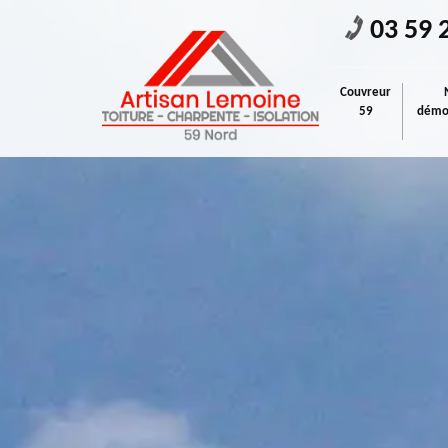
03 59 
Couvreur
59
démou