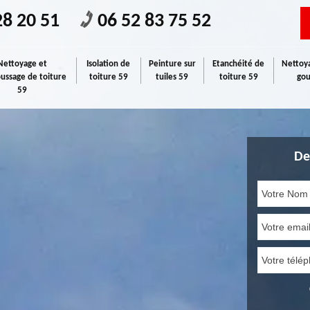
28 20 51
06 52 83 75 52
Nettoyage et
Isolation de
Peinture sur
Etanchéité de
Nettoya
ssage de toiture
toiture 59
tuiles 59
toiture 59
gou
59
De