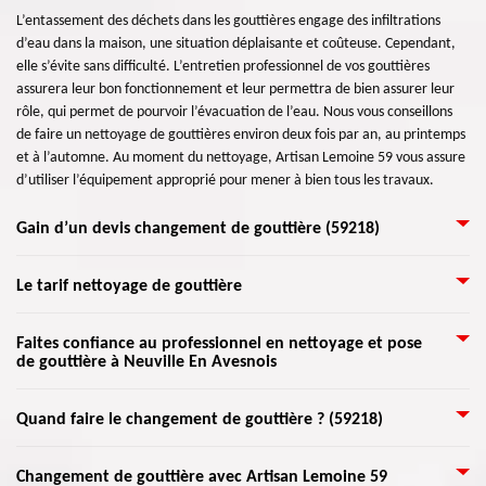
L’entassement des déchets dans les gouttières engage des infiltrations
d’eau dans la maison, une situation déplaisante et coûteuse. Cependant,
elle s’évite sans difficulté. L’entretien professionnel de vos gouttières
assurera leur bon fonctionnement et leur permettra de bien assurer leur
rôle, qui permet de pourvoir l’évacuation de l’eau. Nous vous conseillons
de faire un nettoyage de gouttières environ deux fois par an, au printemps
et à l’automne. Au moment du nettoyage, Artisan Lemoine 59 vous assure
d’utiliser l’équipement approprié pour mener à bien tous les travaux.
Gain d’un devis changement de gouttière (59218)
Nécessaires à l’évacuation parfaite des eaux de pluie, les gouttières sont
Le tarif nettoyage de gouttière
très importantes. Considérez les éléments principaux suivants pour une
pose de gouttière : type, matériaux et budget. Si vous recherchez un
Pour certaines raisons, il faut toujours à tout prix maintenir les gouttières
Faites confiance au professionnel en nettoyage et pose
spécialiste dans la réparation de gouttières, nous mettons à votre service
de gouttière à Neuville En Avesnois
propres. Pour le nettoyage de votre gouttière, vous avez la possibilité
notre professionnalisme pour les travaux. Experte dans ces travaux, notre
d’engager une entreprise spécialisée pour le faire. Le prix de cette
société est disposée à vous satisfaire grâce à notre travail de qualité.
intervention dépend de quelques facteurs comme le nombre de gouttières
Pour le travail du nettoyage et pose de gouttière, il est conseillé de confier
Ayant exercé ce métier depuis des années déjà, nous mettons à votre
Quand faire le changement de gouttière ? (59218)
sur votre maison ainsi que la taille de votre habitation. Une opération de
au professionnel qualifié dans ce domaine. Pour cela, ne prenez du risque,
entière disposition une prestation de qualité et soignée.
nettoyage gouttières inclut normalement la suppression des feuilles et des
faites appel immédiatement Artisan Lemoine 59 parce que c'est un
Une gouttière peut être réparée, mais pour lui assurer une durabilité et
débris qui bouchent vos gouttières. Avant d'engager un équipage, assurez-
Changement de gouttière avec Artisan Lemoine 59
spécialiste dans ce domaine afin d'assurer une meilleure protection et