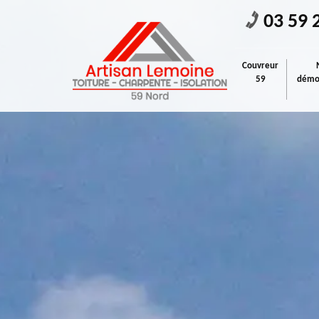
03 59 
Couvreur
59
démou