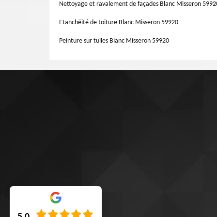
inclut normalement la suppression des feuilles et des déb
Nettoyage et ravalement de façades Blanc Misseron 5992
vous qu'ils incluent l'enlèvement des débris dans leur devis
Etanchéité de toiture Blanc Misseron 59920
Peinture sur tuiles Blanc Misseron 59920