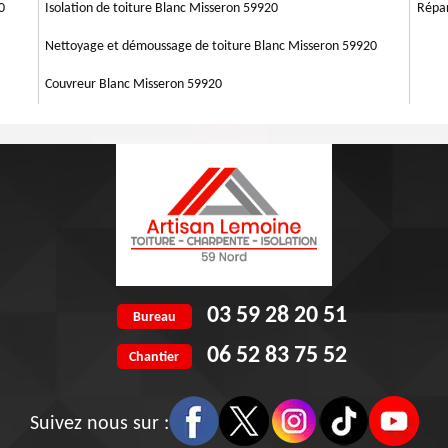
ris qui bouchent vos gouttières. Avant d'engager un équipage, assurez-
0
Isolation de toiture Blanc Misseron 59920
Répar
.
Nettoyage et démoussage de toiture Blanc Misseron 59920
Couvreur Blanc Misseron 59920
03 59 28 20 51
Bureau
06 52 83 75 52
Chantier
Suivez nous sur :