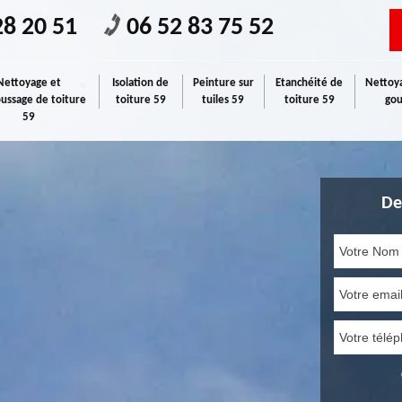
28 20 51
06 52 83 75 52
Nettoyage et
Isolation de
Peinture sur
Etanchéité de
Nettoya
ssage de toiture
toiture 59
tuiles 59
toiture 59
gou
59
De