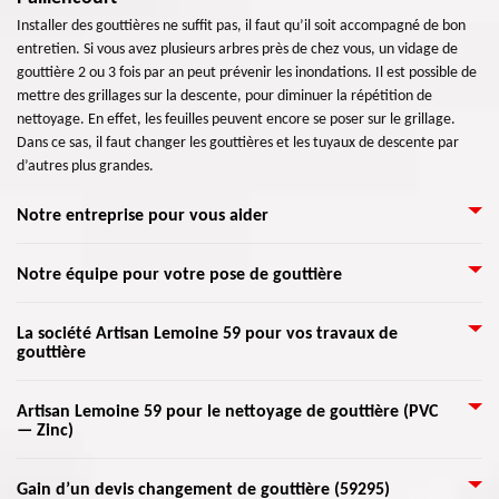
Installer des gouttières ne suffit pas, il faut qu’il soit accompagné de bon
entretien. Si vous avez plusieurs arbres près de chez vous, un vidage de
gouttière 2 ou 3 fois par an peut prévenir les inondations. Il est possible de
mettre des grillages sur la descente, pour diminuer la répétition de
nettoyage. En effet, les feuilles peuvent encore se poser sur le grillage.
Dans ce sas, il faut changer les gouttières et les tuyaux de descente par
d’autres plus grandes.
Notre entreprise pour vous aider
Toute la structure d’une maison a une grande importance, y compris les
Notre équipe pour votre pose de gouttière
gouttières. Sur une maison, l’entassement des eaux de pluie peut changer
en un gros souci d’infiltration d’eau. Si la maison n’est pas bien isolée ou si
Pour l’installation de gouttière, la pendante est le type le plus choisi, aussi
La société Artisan Lemoine 59 pour vos travaux de
elle a des problèmes d’étanchéité, les eaux de pluie peuvent s’infiltrer
gouttière
connue comme une gouttière demi-ronde. Le zingueur le met au-dessous
dans votre demeure pour ensuite causer des grands dégâts. L’installation
de l'égout du toit avec des crochets à fixer aux bords des chevrons. Il y a
des gouttières est alors importante pour assurer le déversement des eaux.
aussi la gouttière rampante, qui a la forme d'une canalisation. Elle se pose
Pour un nettoyage de gouttières, professionnel et abordable, vous pouvez
Toute l’équipe de Artisan Lemoine 59 en activité dans tout 59295 et les
Artisan Lemoine 59 pour le nettoyage de gouttière (PVC
généralement sur une partie de la toiture ou sur une corniche. Et enfin le
— Zinc)
nous faire confiance pour vous servir. Aider nos clients à maintenir leurs
environs vous assurent satisfaction.
chéneau qui a l’aspect d'un tuyau souvent placé sous un pan de mur ou
gouttières propres est un service dont nous sommes prêts de toujours
auprès du mur.
faire. Entretenir les gouttières et descentes pluviales régulièrement
Notre entreprise peut vous aider à empêcher les débordements d’eau, la
Gain d’un devis changement de gouttière (59295)