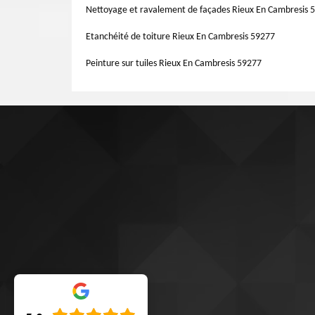
changement gouttière gratuitement. Donc, appelez vite 
Nettoyage et ravalement de façades Rieux En Cambresis 
vous permettre de découvrir le devis de ce travail en tout
Etanchéité de toiture Rieux En Cambresis 59277
Peinture sur tuiles Rieux En Cambresis 59277