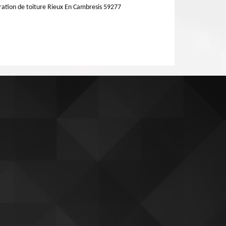
ation de toiture Rieux En Cambresis 59277