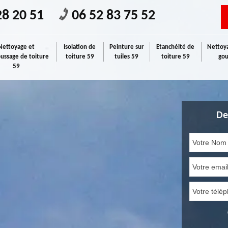
28 20 51
06 52 83 75 52
Nettoyage et
Isolation de
Peinture sur
Etanchéité de
Nettoya
ssage de toiture
toiture 59
tuiles 59
toiture 59
gou
59
De