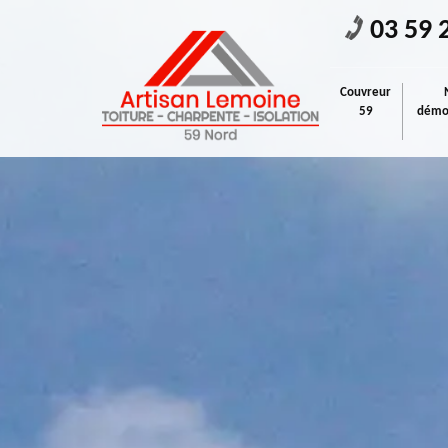
03 59 
Couvreur
59
démou