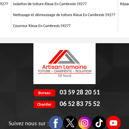
Artisan Lemoine 59 qui se réside dans Rieux En Cambresis 59277 pour
59277
Isolation de toiture Rieux En Cambresis 59277
Répar
e assurance.
Nettoyage et démoussage de toiture Rieux En Cambresis 59277
Couvreur Rieux En Cambresis 59277
03 59 28 20 51
Bureau
06 52 83 75 52
Chantier
Suivez nous sur :