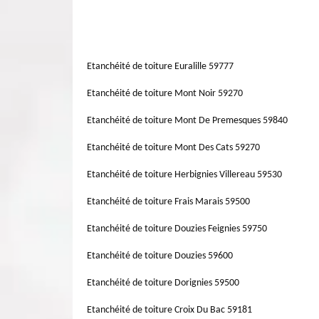
projets selon votre demande.
l’intervention. Il convient de veiller à la bonne étanchéit
Réussir l’étanchéité d’une terrasse est très importante po
présente un peu d’investissement, mais cela en vaut la peine
si elle abrite une autre pièce. L’étanchéité de toit assure
par des professionnels fiables
puisse servir plus longtemps et reste de qualité, faire u
s’infiltrer dans votre maison pour causer d’énormes dégât
Etanchéité de toiture Euralille 59777
pour sa protection.
Etanchéité de toiture Mont Noir 59270
Etanchéité de toiture Mont De Premesques 59840
Etanchéité de toiture Mont Des Cats 59270
Etanchéité de toiture Herbignies Villereau 59530
Etanchéité de toiture Frais Marais 59500
Etanchéité de toiture Douzies Feignies 59750
Etanchéité de toiture Douzies 59600
Etanchéité de toiture Dorignies 59500
Etanchéité de toiture Croix Du Bac 59181