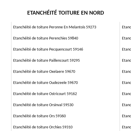
é de la toiture. Le prix moyen d’une intervention d’étanchéité de toiture
ur une maison. Il faut être minutieux pour étancher la terrasse, surtout
. Il est alors conseillé de faire réaliser les travaux d’étanchéité de toit
ETANCHÉITÉ TOITURE EN NORD
 aussi la qualité et la durabilité de votre habitation. Pour que le toit
ne étanchéité est primordial. Sans défense, les eaux pluviales peuvent
s dus par l’humidité. L’application d’une couche est alors fondamentale
Etanchéité de toiture Peronne En Melantois 59273
Etanc
Etanchéité de toiture Perenchies 59840
Etanc
Etanchéité de toiture Pecquencourt 59146
Etanc
Etanchéité de toiture Paillencourt 59295
Etanc
Etanchéité de toiture Oxelaere 59670
Etanc
Etanchéité de toiture Oudezeele 59670
Etanc
Etanchéité de toiture Ostricourt 59162
Etanc
Etanchéité de toiture Orsinval 59530
Etanc
Etanchéité de toiture Ors 59360
Etanc
Etanchéité de toiture Orchies 59310
Etanc