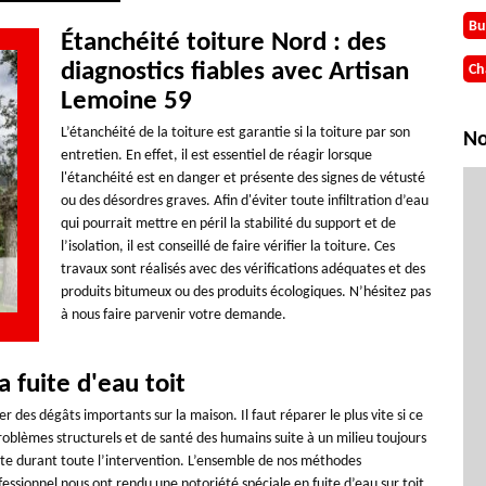
Bu
Étanchéité toiture Nord : des
diagnostics fiables avec Artisan
Ch
Lemoine 59
L’étanchéité de la toiture est garantie si la toiture par son
No
entretien. En effet, il est essentiel de réagir lorsque
l'étanchéité est en danger et présente des signes de vétusté
ou des désordres graves. Afin d'éviter toute infiltration d’eau
qui pourrait mettre en péril la stabilité du support et de
l’isolation, il est conseillé de faire vérifier la toiture. Ces
travaux sont réalisés avec des vérifications adéquates et des
produits bitumeux ou des produits écologiques. N’hésitez pas
à nous faire parvenir votre demande.
 fuite d'eau toit
 des dégâts importants sur la maison. Il faut réparer le plus vite si ce
problèmes structurels et de santé des humains suite à un milieu toujours
te durant toute l’intervention. L’ensemble de nos méthodes
essionnel nous ont rendu une notoriété spéciale en fuite d’eau sur toit