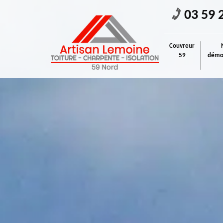
03 59 
Couvreur
59
démou