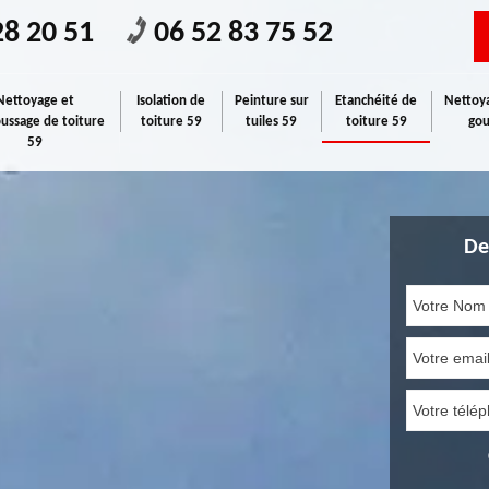
28 20 51
06 52 83 75 52
Nettoyage et
Isolation de
Peinture sur
Etanchéité de
Nettoya
ssage de toiture
toiture 59
tuiles 59
toiture 59
gou
59
De