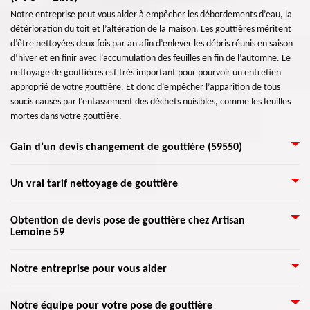
Notre entreprise peut vous aider à empêcher les débordements d’eau, la
détérioration du toit et l’altération de la maison. Les gouttières méritent
d’être nettoyées deux fois par an afin d’enlever les débris réunis en saison
d’hiver et en finir avec l’accumulation des feuilles en fin de l’automne. Le
nettoyage de gouttières est très important pour pourvoir un entretien
approprié de votre gouttière. Et donc d’empêcher l’apparition de tous
soucis causés par l’entassement des déchets nuisibles, comme les feuilles
mortes dans votre gouttière.
Gain d’un devis changement de gouttière (59550)
Nécessaires à l’évacuation parfaite des eaux de pluie, les gouttières sont
Un vrai tarif nettoyage de gouttière
très importantes. Considérez les éléments principaux suivants pour une
pose de gouttière : type, matériaux et budget. Si vous recherchez un
Artisan Lemoine 59 vous propose une vérification régulière de vos
Obtention de devis pose de gouttière chez Artisan
spécialiste dans la réparation de gouttières, nous mettons à votre service
Lemoine 59
gouttières pour éviter les dommages. Seule une entreprise spécialisée en
notre professionnalisme pour les travaux. Experte dans ces travaux, notre
travaux de gouttières peut vous assurer un service professionnel vous
société est disposée à vous satisfaire grâce à notre travail de qualité.
pourvoyant une satisfaction et une assurance. Les gouttières qui
Quel que soit le type, le modèle, ou la forme de gouttière à installer, nous
Ayant exercé ce métier depuis des années déjà, nous mettons à votre
Notre entreprise pour vous aider
débordent peuvent causer l’infiltration d’eau sur la toiture. Si l’eau
pouvons assurer les travaux à 100 %. Nous veillerons à vous éviter la
entière disposition une prestation de qualité et soignée.
déborde, elle s’enfonce dans les disjonctions de l’entre-toit, ou pire
déception. Nos artisans zingueurs sont formés pour suivre à la lettre les
Toute la structure d’une maison a une grande importance, y compris les
toucher les maçonneries de votre maison. Nettoyer ses gouttières au bon
Notre équipe pour votre pose de gouttière