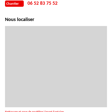
nettoyage gouttières inclut normalement la suppression des feuilles et des
06 52 83 75 52
Chantier
débris qui bouchent vos gouttières. Avant d'engager un équipage, assurez-
vous qu'ils incluent l'enlèvement des débris dans leur devis.
Nous localiser