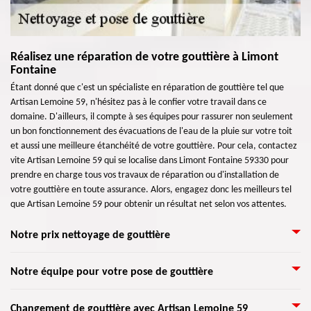
Réalisez une réparation de votre gouttière à Limont
Fontaine
Étant donné que c'est un spécialiste en réparation de gouttière tel que
Artisan Lemoine 59, n'hésitez pas à le confier votre travail dans ce
domaine. D'ailleurs, il compte à ses équipes pour rassurer non seulement
un bon fonctionnement des évacuations de l'eau de la pluie sur votre toit
et aussi une meilleure étanchéité de votre gouttière. Pour cela, contactez
vite Artisan Lemoine 59 qui se localise dans Limont Fontaine 59330 pour
prendre en charge tous vos travaux de réparation ou d'installation de
votre gouttière en toute assurance. Alors, engagez donc les meilleurs tel
que Artisan Lemoine 59 pour obtenir un résultat net selon vos attentes.
Notre prix nettoyage de gouttière
La gouttière est un élément très important pour une maison. Afin de
Notre équipe pour votre pose de gouttière
pourvoir une meilleure évacuation des eaux, la pose de gouttière doit être
suivie d’un entretien régulier par des professionnels. Sinon, un
Pour l’installation de gouttière, la pendante est le type le plus choisi, aussi
Changement de gouttière avec Artisan Lemoine 59