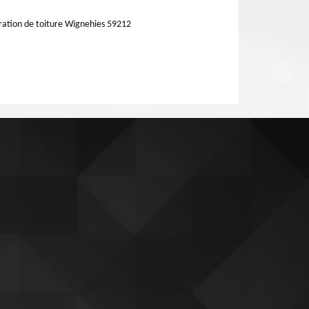
ation de toiture Wignehies 59212