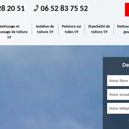
28 20 51
06 52 83 75 52
Nettoyage et
Isolation de
Peinture sur
Etanchéité de
Nettoya
ssage de toiture
toiture 59
tuiles 59
toiture 59
gou
59
De