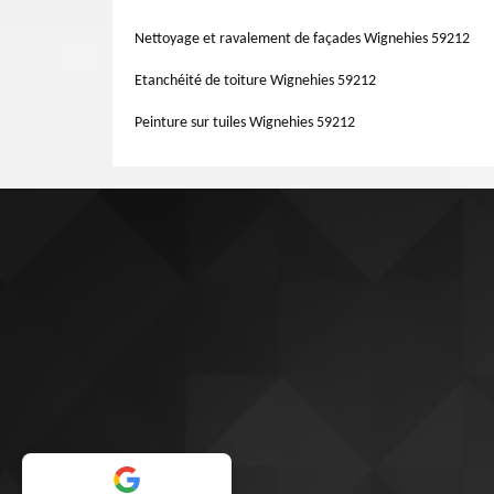
temps pour le faire seul, vous avez la chance de faire ap
Notre équipe saura vite comment faire pour réussir e cha
Nettoyage et ravalement de façades Wignehies 59212
perforation.
Etanchéité de toiture Wignehies 59212
Peinture sur tuiles Wignehies 59212