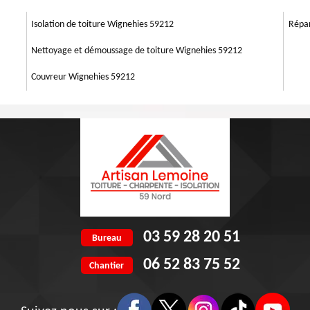
pel à des couvreurs zingueurs professionnels comme Artisan Lemoine 59.
ngement de votre gouttière qui présente une fuite due à un trou ou une
Isolation de toiture Wignehies 59212
Répar
Nettoyage et démoussage de toiture Wignehies 59212
Couvreur Wignehies 59212
03 59 28 20 51
Bureau
06 52 83 75 52
Chantier