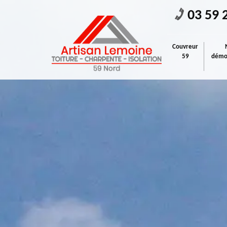
03 59 
Couvreur
59
démou