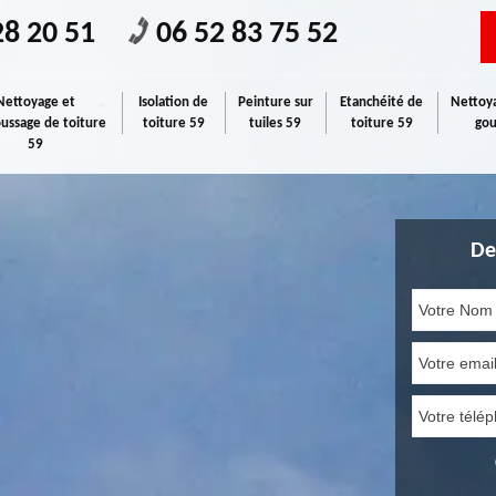
28 20 51
06 52 83 75 52
Nettoyage et
Isolation de
Peinture sur
Etanchéité de
Nettoya
ssage de toiture
toiture 59
tuiles 59
toiture 59
gou
59
De