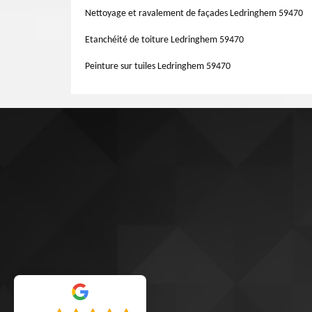
web. Vous pouvez nous demander un devis gratuit et sans e
Nettoyage et ravalement de façades Ledringhem 59470
pouvez également nous contacter.
Etanchéité de toiture Ledringhem 59470
Peinture sur tuiles Ledringhem 59470