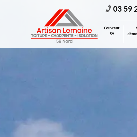
03 59 
Couvreur
59
démou