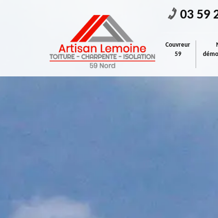
03 59 
Couvreur
59
démou