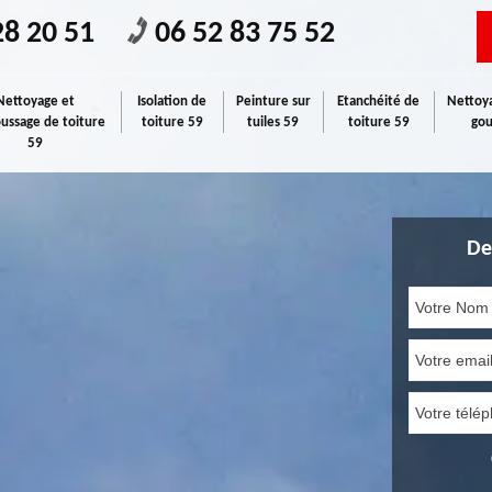
28 20 51
06 52 83 75 52
Nettoyage et
Isolation de
Peinture sur
Etanchéité de
Nettoya
ssage de toiture
toiture 59
tuiles 59
toiture 59
gou
59
De