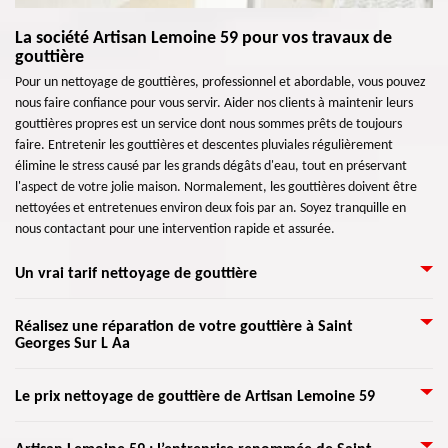
La société Artisan Lemoine 59 pour vos travaux de
gouttière
Pour un nettoyage de gouttières, professionnel et abordable, vous pouvez
nous faire confiance pour vous servir. Aider nos clients à maintenir leurs
gouttières propres est un service dont nous sommes prêts de toujours
faire. Entretenir les gouttières et descentes pluviales régulièrement
élimine le stress causé par les grands dégâts d'eau, tout en préservant
l'aspect de votre jolie maison. Normalement, les gouttières doivent être
nettoyées et entretenues environ deux fois par an. Soyez tranquille en
nous contactant pour une intervention rapide et assurée.
Un vrai tarif nettoyage de gouttière
Artisan Lemoine 59 vous propose une vérification régulière de vos
Réalisez une réparation de votre gouttière à Saint
Georges Sur L Aa
gouttières pour éviter les dommages. Seule une entreprise spécialisée en
travaux de gouttières peut vous assurer un service professionnel vous
pourvoyant une satisfaction et une assurance. Les gouttières qui
Étant donné que c'est un spécialiste en réparation de gouttière tel que
Le prix nettoyage de gouttière de Artisan Lemoine 59
débordent peuvent causer l’infiltration d’eau sur la toiture. Si l’eau
Artisan Lemoine 59, n'hésitez pas à le confier votre travail dans ce
déborde, elle s’enfonce dans les disjonctions de l’entre-toit, ou pire
domaine. D'ailleurs, il compte à ses équipes pour rassurer non seulement
L'eau est le pire ennemi d'une toiture et des fondations d'une maison. Le