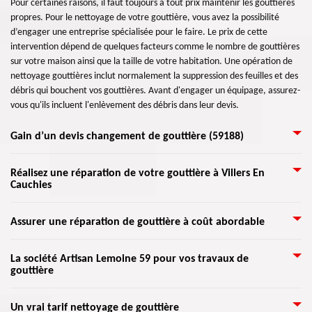
Pour certaines raisons, il faut toujours à tout prix maintenir les gouttières
propres. Pour le nettoyage de votre gouttière, vous avez la possibilité
d’engager une entreprise spécialisée pour le faire. Le prix de cette
intervention dépend de quelques facteurs comme le nombre de gouttières
sur votre maison ainsi que la taille de votre habitation. Une opération de
nettoyage gouttières inclut normalement la suppression des feuilles et des
débris qui bouchent vos gouttières. Avant d'engager un équipage, assurez-
vous qu'ils incluent l'enlèvement des débris dans leur devis.
Gain d’un devis changement de gouttière (59188)
Nécessaires à l’évacuation parfaite des eaux de pluie, les gouttières sont
Réalisez une réparation de votre gouttière à Villers En
Cauchies
très importantes. Considérez les éléments principaux suivants pour une
pose de gouttière : type, matériaux et budget. Si vous recherchez un
spécialiste dans la réparation de gouttières, nous mettons à votre service
Étant donné que c'est un spécialiste en réparation de gouttière tel que
Assurer une réparation de gouttière à coût abordable
notre professionnalisme pour les travaux. Experte dans ces travaux, notre
Artisan Lemoine 59, n'hésitez pas à le confier votre travail dans ce
société est disposée à vous satisfaire grâce à notre travail de qualité.
domaine. D'ailleurs, il compte à ses équipes pour rassurer non seulement
Si vous voyez que l’eau déborde du conduit de votre toit lors d’une pluie,
Ayant exercé ce métier depuis des années déjà, nous mettons à votre
La société Artisan Lemoine 59 pour vos travaux de
un bon fonctionnement des évacuations de l'eau de la pluie sur votre toit
gouttière
nous attendons un temps sec pour pouvoir rechercher exactement la
entière disposition une prestation de qualité et soignée.
et aussi une meilleure étanchéité de votre gouttière. Pour cela, contactez
présence d’une fuite. Pour l’opération, nos zingueurs effectuent toujours
vite Artisan Lemoine 59 qui se localise dans Villers En Cauchies 59188 pour
un travail en hauteur et choisissent les meilleurs moyens pour trouver les
Pour un nettoyage de gouttières, professionnel et abordable, vous pouvez
prendre en charge tous vos travaux de réparation ou d'installation de
Un vrai tarif nettoyage de gouttière