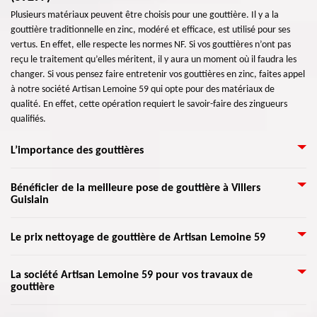
Plusieurs matériaux peuvent être choisis pour une gouttière. Il y a la
gouttière traditionnelle en zinc, modéré et efficace, est utilisé pour ses
vertus. En effet, elle respecte les normes NF. Si vos gouttières n’ont pas
reçu le traitement qu’elles méritent, il y aura un moment où il faudra les
changer. Si vous pensez faire entretenir vos gouttières en zinc, faites appel
à notre société Artisan Lemoine 59 qui opte pour des matériaux de
qualité. En effet, cette opération requiert le savoir-faire des zingueurs
qualifiés.
L’importance des gouttières
Nous négligeons souvent le soin des gouttières de la maison, sauf en cas de
Bénéficier de la meilleure pose de gouttière à Villers
Guislain
problèmes majeurs. En effet, l’entretien de vos gouttières est sérieux,
voire nécessaire. Avec le temps, différents déchets peuvent venir obstruer,
voire éviter à votre gouttière de fonctionner, d’où l’évacuation non assurée
Installer des gouttières ne suffit pas, il faut qu’il soit accompagné de bon
Le prix nettoyage de gouttière de Artisan Lemoine 59
d’eau. Le nettoyage fait partie de l’entretien des gouttières. Cette
entretien. Si vous avez plusieurs arbres près de chez vous, un vidage de
opération permet de prolonger la durée de vie de votre système de
gouttière 2 ou 3 fois par an peut prévenir les inondations. Il est possible de
L'eau est le pire ennemi d'une toiture et des fondations d'une maison. Le
gouttières. Pour un très bon nettoyage et entretien de cet élément de
La société Artisan Lemoine 59 pour vos travaux de
mettre des grillages sur la descente, pour diminuer la répétition de
gouttière
nettoyage de vos gouttières et de vos descentes pluviales permet de
votre demeure, confiez les travaux à notre société.
nettoyage. En effet, les feuilles peuvent encore se poser sur le grillage.
protéger votre revêtement et d'éloigner l'eau de vos fondations. L’eau de
Dans ce sas, il faut changer les gouttières et les tuyaux de descente par