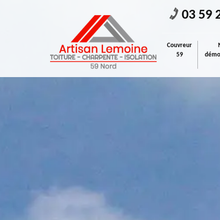
03 59 
Couvreur
59
démou