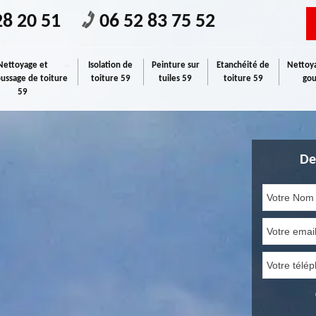
28 20 51
06 52 83 75 52
Nettoyage et
Isolation de
Peinture sur
Etanchéité de
Nettoya
ssage de toiture
toiture 59
tuiles 59
toiture 59
gou
59
De