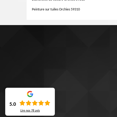
Peinture sur tuiles Orchies 59310
5.0
Lire nos
78
avis