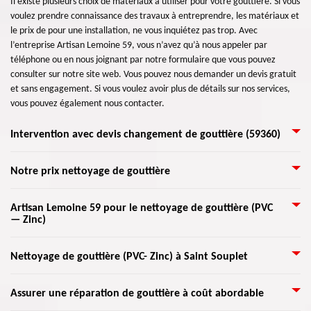
Il existe plusieurs choix de matériaux à utiliser pour votre gouttière. Si vous
voulez prendre connaissance des travaux à entreprendre, les matériaux et
le prix de pour une installation, ne vous inquiétez pas trop. Avec
l’entreprise Artisan Lemoine 59, vous n’avez qu’à nous appeler par
téléphone ou en nous joignant par notre formulaire que vous pouvez
consulter sur notre site web. Vous pouvez nous demander un devis gratuit
et sans engagement. Si vous voulez avoir plus de détails sur nos services,
vous pouvez également nous contacter.
Intervention avec devis changement de gouttière (59360)
Plusieurs matériaux peuvent être choisis pour une gouttière. Il y a la
Notre prix nettoyage de gouttière
gouttière traditionnelle en zinc, modéré et efficace, est utilisé pour ses
vertus. En effet, elle respecte les normes NF. Si vos gouttières n’ont pas
La gouttière est un élément très important pour une maison. Afin de
Artisan Lemoine 59 pour le nettoyage de gouttière (PVC
reçu le traitement qu’elles méritent, il y aura un moment où il faudra les
— Zinc)
pourvoir une meilleure évacuation des eaux, la pose de gouttière doit être
changer. Si vous pensez faire entretenir vos gouttières en zinc, faites appel
suivie d’un entretien régulier par des professionnels. Sinon, un
à notre société Artisan Lemoine 59 qui opte pour des matériaux de
changement peut avoir lieu. Si vous avez des gouttières PVC, contactez
Notre entreprise peut vous aider à empêcher les débordements d’eau, la
qualité. En effet, cette opération requiert le savoir-faire des zingueurs
Nettoyage de gouttière (PVC- Zinc) à Saint Souplet
nos couvreurs experts. Elle peut être remplacée si elle présente des
détérioration du toit et l’altération de la maison. Les gouttières méritent
qualifiés.
craquelures ou abîmée par les différentes intempéries. Si vous devez aussi
d’être nettoyées deux fois par an afin d’enlever les débris réunis en saison
L’entassement des déchets dans les gouttières engage des infiltrations
procéder à un nettoyage de gouttière pour éviter son dysfonctionnement,
Assurer une réparation de gouttière à coût abordable
d’hiver et en finir avec l’accumulation des feuilles en fin de l’automne. Le
d’eau dans la maison, une situation déplaisante et coûteuse. Cependant,
notre entreprise vous propose le service à petit prix.