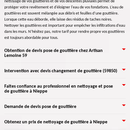
nettoyage de vos gouttières et de vos descentes pluviales permet de
protéger votre revêtement et d'éloigner l'eau de vos fondations. L’eau de
gouttières est souvent mélangée aux débris et feuilles d’une gouttière.
Lorsque cette eau déborde, elle laisse des résidus de taches noires.
Nettoyer les gouttières est important pour empêcher les infiltrations d’eau
dans les murs. N’hésitez pas, notre tarif pour rendre propre vos gouttières
est toujours abordable pour tous.
Obtention de devis pose de gouttière chez Artisan
Lemoine 59
Quel que soit le type, le modèle, ou la forme de gouttière à installer, nous
Intervention avec devis changement de gouttière (59850)
pouvons assurer les travaux à 100 %. Nous veillerons à vous éviter la
déception. Nos artisans zingueurs sont formés pour suivre à la lettre les
Plusieurs matériaux peuvent être choisis pour une gouttière. Il y a la
Faites confiance au professionnel en nettoyage et pose
demandes des clients après étude et établissement de devis. En effet, nous
de gouttière à Nieppe
gouttière traditionnelle en zinc, modéré et efficace, est utilisé pour ses
donnons un devis gratuit à nos clients. C’est une estimation détaillée et
vertus. En effet, elle respecte les normes NF. Si vos gouttières n’ont pas
personnalisée des travaux à entreprendre. Le devis note également la
reçu le traitement qu’elles méritent, il y aura un moment où il faudra les
Pour le travail du nettoyage et pose de gouttière, il est conseillé de confier
tarification de toutes les réalisations de nos artisans.
Demande de devis pose de gouttière
changer. Si vous pensez faire entretenir vos gouttières en zinc, faites appel
au professionnel qualifié dans ce domaine. Pour cela, ne prenez du risque,
à notre société Artisan Lemoine 59 qui opte pour des matériaux de
faites appel immédiatement Artisan Lemoine 59 parce que c'est un
Il existe plusieurs choix de matériaux à utiliser pour votre gouttière. Si vous
qualité. En effet, cette opération requiert le savoir-faire des zingueurs
Obtenez un prix de nettoyage de gouttière à Nieppe
spécialiste dans ce domaine afin d'assurer une meilleure protection et
voulez prendre connaissance des travaux à entreprendre, les matériaux et
qualifiés.