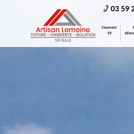
03 59 
Couvreur
59
démou