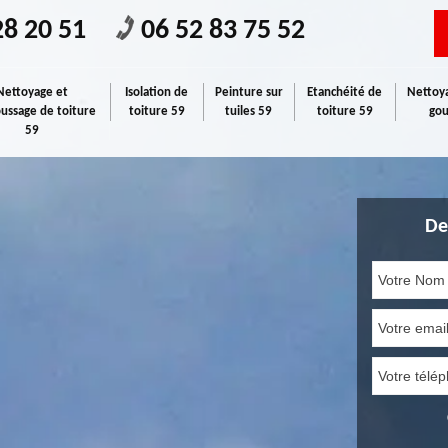
28 20 51
06 52 83 75 52
Nettoyage et
Isolation de
Peinture sur
Etanchéité de
Nettoya
ssage de toiture
toiture 59
tuiles 59
toiture 59
gou
59
De