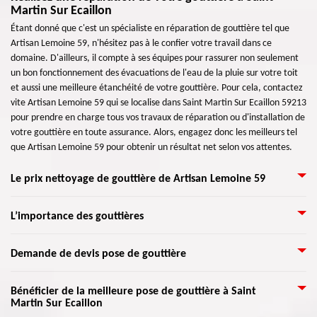
Martin Sur Ecaillon
Étant donné que c'est un spécialiste en réparation de gouttière tel que
Artisan Lemoine 59, n'hésitez pas à le confier votre travail dans ce
domaine. D'ailleurs, il compte à ses équipes pour rassurer non seulement
un bon fonctionnement des évacuations de l'eau de la pluie sur votre toit
et aussi une meilleure étanchéité de votre gouttière. Pour cela, contactez
vite Artisan Lemoine 59 qui se localise dans Saint Martin Sur Ecaillon 59213
pour prendre en charge tous vos travaux de réparation ou d'installation de
votre gouttière en toute assurance. Alors, engagez donc les meilleurs tel
que Artisan Lemoine 59 pour obtenir un résultat net selon vos attentes.
Le prix nettoyage de gouttière de Artisan Lemoine 59
L'eau est le pire ennemi d'une toiture et des fondations d'une maison. Le
L’importance des gouttières
nettoyage de vos gouttières et de vos descentes pluviales permet de
protéger votre revêtement et d'éloigner l'eau de vos fondations. L’eau de
Nous négligeons souvent le soin des gouttières de la maison, sauf en cas de
Demande de devis pose de gouttière
gouttières est souvent mélangée aux débris et feuilles d’une gouttière.
problèmes majeurs. En effet, l’entretien de vos gouttières est sérieux,
Lorsque cette eau déborde, elle laisse des résidus de taches noires.
voire nécessaire. Avec le temps, différents déchets peuvent venir obstruer,
Nettoyer les gouttières est important pour empêcher les infiltrations d’eau
Il existe plusieurs choix de matériaux à utiliser pour votre gouttière. Si vous
Bénéficier de la meilleure pose de gouttière à Saint
voire éviter à votre gouttière de fonctionner, d’où l’évacuation non assurée
dans les murs. N’hésitez pas, notre tarif pour rendre propre vos gouttières
Martin Sur Ecaillon
voulez prendre connaissance des travaux à entreprendre, les matériaux et
d’eau. Le nettoyage fait partie de l’entretien des gouttières. Cette