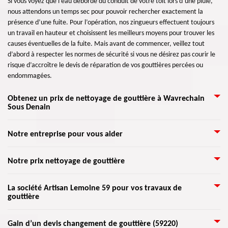
Si vous voyez que l’eau déborde du conduit de votre toit lors d’une pluie,
nous attendons un temps sec pour pouvoir rechercher exactement la
présence d’une fuite. Pour l’opération, nos zingueurs effectuent toujours
un travail en hauteur et choisissent les meilleurs moyens pour trouver les
causes éventuelles de la fuite. Mais avant de commencer, veillez tout
d’abord à respecter les normes de sécurité si vous ne désirez pas courir le
risque d’accroître le devis de réparation de vos gouttières percées ou
endommagées.
Obtenez un prix de nettoyage de gouttière à Wavrechain
Sous Denain
Si vous comptez de réaliser un nettoyage de votre gouttière, et vous ne
Notre entreprise pour vous aider
savez pas le prix ni à qui appeler? Rejoignez Artisan Lemoine 59 qui se
trouve dans Wavrechain Sous Denain 59220 pour vous conseiller pour le
Toute la structure d’une maison a une grande importance, y compris les
Notre prix nettoyage de gouttière
prix de main d'œuvre dans ce domaine. Artisan Lemoine 59 peut vous
gouttières. Sur une maison, l’entassement des eaux de pluie peut changer
venir en aide aussi pour la réalisation de votre travail dans ce domaine
en un gros souci d’infiltration d’eau. Si la maison n’est pas bien isolée ou si
avec un prix rentable. Pour cela, n'hésitez pas à le confier votre travail de
La gouttière est un élément très important pour une maison. Afin de
La société Artisan Lemoine 59 pour vos travaux de
elle a des problèmes d’étanchéité, les eaux de pluie peuvent s’infiltrer
nettoyage de gouttière et obtenez un prix vraiment abordable en faisant
gouttière
pourvoir une meilleure évacuation des eaux, la pose de gouttière doit être
dans votre demeure pour ensuite causer des grands dégâts. L’installation
appel immédiatement Artisan Lemoine 59.
suivie d’un entretien régulier par des professionnels. Sinon, un
des gouttières est alors importante pour assurer le déversement des eaux.
changement peut avoir lieu. Si vous avez des gouttières PVC, contactez
Pour un nettoyage de gouttières, professionnel et abordable, vous pouvez
Toute l’équipe de Artisan Lemoine 59 en activité dans tout 59220 et les
Gain d’un devis changement de gouttière (59220)