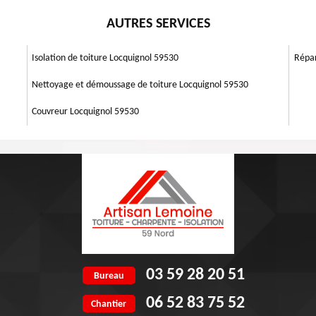
e pourvoir l’évacuation de l’eau. Nous vous conseillons de faire un
 lors d’une pluie, nous attendons un temps sec pour pouvoir rechercher
rintemps et à l’automne. Au moment du nettoyage, Artisan Lemoine 59
AUTRES SERVICES
 zingueurs effectuent toujours un travail en hauteur et choisissent les
 bien tous les travaux.
a fuite. Mais avant de commencer, veillez tout d’abord à respecter les
sque d’accroître le devis de réparation de vos gouttières percées ou
Isolation de toiture Locquignol 59530
Répar
Nettoyage et démoussage de toiture Locquignol 59530
Couvreur Locquignol 59530
03 59 28 20 51
Bureau
06 52 83 75 52
Chantier