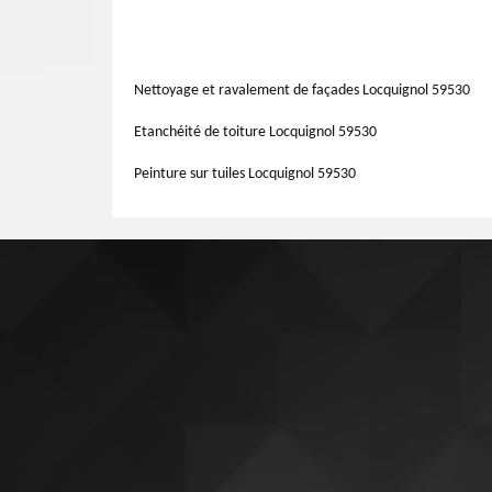
leur permettra de bien assurer leur rôle, qui permet d
Si vous voyez que l’eau déborde du conduit de votre toit
nettoyage de gouttières environ deux fois par an, au p
exactement la présence d’une fuite. Pour l’opération, nos
vous assure d’utiliser l’équipement approprié pour mener à
meilleurs moyens pour trouver les causes éventuelles de l
normes de sécurité si vous ne désirez pas courir le ri
Nettoyage et ravalement de façades Locquignol 59530
endommagées.
Etanchéité de toiture Locquignol 59530
Peinture sur tuiles Locquignol 59530