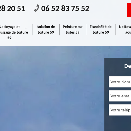
28 20 51
06 52 83 75 52
Nettoyage et
Isolation de
Peinture sur
Etanchéité de
Nettoya
ssage de toiture
toiture 59
tuiles 59
toiture 59
gou
59
De