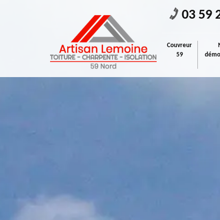
03 59 
Couvreur
59
démou