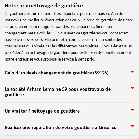
Notre prix nettoyage de gouttière
La gouttière est un élément très important pour une maison. Afin de
pourvoir une meilleure évacuation des eaux, la pose de gouttière doit être
suivie d’un entretien régulier par des professionnels. Sinon, un
changement peut avoir lieu. Si vous avez des gouttières PVC, contactez
nos couvreurs experts. Elle peut être remplacée si elle présente des
craquelures ou abîmée par les différentes intempéries. Si vous devez aussi
procéder à un nettoyage de gouttière pour éviter son dysfonctionnement,
notre entreprise vous propose le service à petit prix.
Gain d’un devis changement de gouttière (59126)
Nécessaires à l’évacuation parfaite des eaux de pluie, les gouttières sont
La société Artisan Lemoine 59 pour vos travaux de
gouttière
très importantes. Considérez les éléments principaux suivants pour une
pose de gouttière : type, matériaux et budget. Si vous recherchez un
spécialiste dans la réparation de gouttières, nous mettons à votre service
Pour un nettoyage de gouttières, professionnel et abordable, vous pouvez
Un vrai tarif nettoyage de gouttière
notre professionnalisme pour les travaux. Experte dans ces travaux, notre
nous faire confiance pour vous servir. Aider nos clients à maintenir leurs
société est disposée à vous satisfaire grâce à notre travail de qualité.
gouttières propres est un service dont nous sommes prêts de toujours
Artisan Lemoine 59 vous propose une vérification régulière de vos
Ayant exercé ce métier depuis des années déjà, nous mettons à votre
Réalisez une réparation de votre gouttière à Linselles
faire. Entretenir les gouttières et descentes pluviales régulièrement
gouttières pour éviter les dommages. Seule une entreprise spécialisée en
entière disposition une prestation de qualité et soignée.
élimine le stress causé par les grands dégâts d'eau, tout en préservant