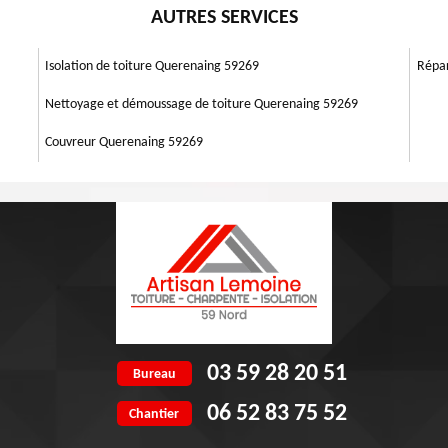
 pose des protège feuilles pour la protection de vos gouttières. Les
AUTRES SERVICES
 zingueurs effectuent toujours un travail en hauteur et choisissent les
vent être enlevés facilement.
a fuite. Mais avant de commencer, veillez tout d’abord à respecter les
sque d’accroître le devis de réparation de vos gouttières percées ou
Isolation de toiture Querenaing 59269
Répar
Nettoyage et démoussage de toiture Querenaing 59269
Couvreur Querenaing 59269
03 59 28 20 51
Bureau
06 52 83 75 52
Chantier