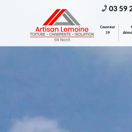
03 59 
Couvreur
59
démou