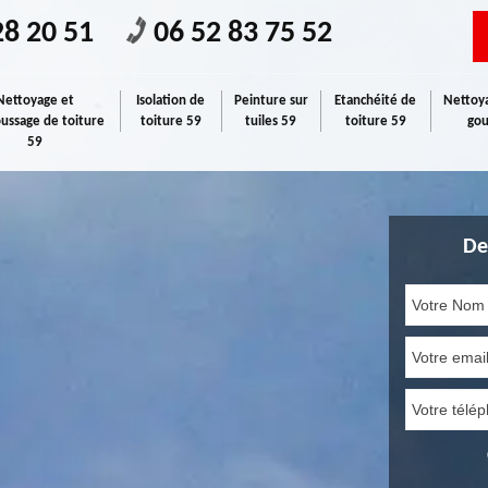
28 20 51
06 52 83 75 52
Nettoyage et
Isolation de
Peinture sur
Etanchéité de
Nettoya
ssage de toiture
toiture 59
tuiles 59
toiture 59
gou
59
De