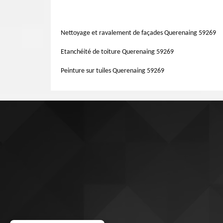
dysfonctionnements. Nous pouvons aussi vous assurer la
exactement la présence d’une fuite. Pour l’opération, nos
déchets ne risquent pas ainsi de passer avec l’eau. Ils peu
meilleurs moyens pour trouver les causes éventuelles de l
normes de sécurité si vous ne désirez pas courir le ri
Nettoyage et ravalement de façades Querenaing 59269
endommagées.
Etanchéité de toiture Querenaing 59269
Peinture sur tuiles Querenaing 59269