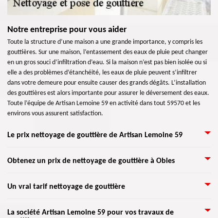
Notre entreprise pour vous aider
Toute la structure d’une maison a une grande importance, y compris les
gouttières. Sur une maison, l’entassement des eaux de pluie peut changer
en un gros souci d’infiltration d’eau. Si la maison n’est pas bien isolée ou si
elle a des problèmes d’étanchéité, les eaux de pluie peuvent s’infiltrer
dans votre demeure pour ensuite causer des grands dégâts. L’installation
des gouttières est alors importante pour assurer le déversement des eaux.
Toute l’équipe de Artisan Lemoine 59 en activité dans tout 59570 et les
environs vous assurent satisfaction.
Le prix nettoyage de gouttière de Artisan Lemoine 59
L'eau est le pire ennemi d'une toiture et des fondations d'une maison. Le
Obtenez un prix de nettoyage de gouttière à Obies
nettoyage de vos gouttières et de vos descentes pluviales permet de
protéger votre revêtement et d'éloigner l'eau de vos fondations. L’eau de
Si vous comptez de réaliser un nettoyage de votre gouttière, et vous ne
Un vrai tarif nettoyage de gouttière
gouttières est souvent mélangée aux débris et feuilles d’une gouttière.
savez pas le prix ni à qui appeler? Rejoignez Artisan Lemoine 59 qui se
Lorsque cette eau déborde, elle laisse des résidus de taches noires.
trouve dans Obies 59570 pour vous conseiller pour le prix de main d'œuvre
Nettoyer les gouttières est important pour empêcher les infiltrations d’eau
Artisan Lemoine 59 vous propose une vérification régulière de vos
La société Artisan Lemoine 59 pour vos travaux de
dans ce domaine. Artisan Lemoine 59 peut vous venir en aide aussi pour la