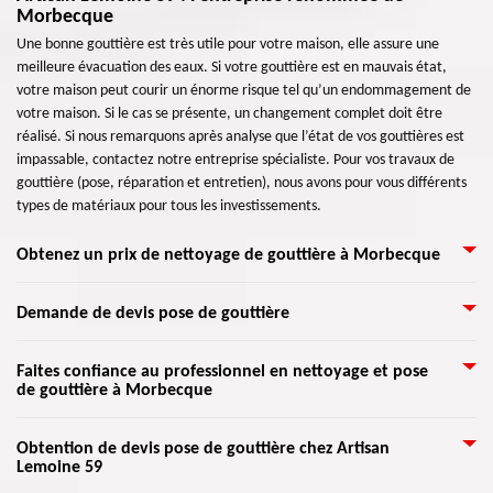
Morbecque
Une bonne gouttière est très utile pour votre maison, elle assure une
meilleure évacuation des eaux. Si votre gouttière est en mauvais état,
votre maison peut courir un énorme risque tel qu’un endommagement de
votre maison. Si le cas se présente, un changement complet doit être
réalisé. Si nous remarquons après analyse que l’état de vos gouttières est
impassable, contactez notre entreprise spécialiste. Pour vos travaux de
gouttière (pose, réparation et entretien), nous avons pour vous différents
types de matériaux pour tous les investissements.
Obtenez un prix de nettoyage de gouttière à Morbecque
Si vous comptez de réaliser un nettoyage de votre gouttière, et vous ne
Demande de devis pose de gouttière
savez pas le prix ni à qui appeler? Rejoignez Artisan Lemoine 59 qui se
trouve dans Morbecque 59190 pour vous conseiller pour le prix de main
Il existe plusieurs choix de matériaux à utiliser pour votre gouttière. Si vous
Faites confiance au professionnel en nettoyage et pose
d'œuvre dans ce domaine. Artisan Lemoine 59 peut vous venir en aide
de gouttière à Morbecque
voulez prendre connaissance des travaux à entreprendre, les matériaux et
aussi pour la réalisation de votre travail dans ce domaine avec un prix
le prix de pour une installation, ne vous inquiétez pas trop. Avec
rentable. Pour cela, n'hésitez pas à le confier votre travail de nettoyage de
l’entreprise Artisan Lemoine 59, vous n’avez qu’à nous appeler par
Pour le travail du nettoyage et pose de gouttière, il est conseillé de confier
gouttière et obtenez un prix vraiment abordable en faisant appel
Obtention de devis pose de gouttière chez Artisan
téléphone ou en nous joignant par notre formulaire que vous pouvez
Lemoine 59
au professionnel qualifié dans ce domaine. Pour cela, ne prenez du risque,
immédiatement Artisan Lemoine 59.
consulter sur notre site web. Vous pouvez nous demander un devis gratuit
faites appel immédiatement Artisan Lemoine 59 parce que c'est un