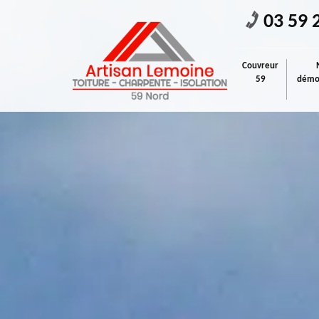
03 59 
Couvreur
59
démou