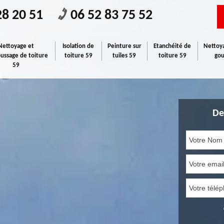
28 20 51
06 52 83 75 52
Nettoyage et
Isolation de
Peinture sur
Etanchéité de
Nettoya
ssage de toiture
toiture 59
tuiles 59
toiture 59
gou
59
De