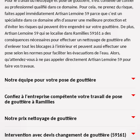
Pour le travail du nettoyage et pose de gouttière, il est conseillé de confier
au professionnel qualifié dans ce domaine. Pour cela, ne prenez du risque,
faites appel immédiatement Artisan Lemoine 59 parce que c'est un
spécialiste dans ce domaine afin d'assurer une meilleure protection et
d'éviter les risques qui peuvent être engendré sur votre gouttière. De plus,
Artisan Lemoine 59 qui se localise dans Ramillies 59161 a des
conséquences nécessaires pour effectuer un nettoyage de gouttière afin
d'enlever tout les blocages à l'intérieur et peuvent aussi effectuer une
pose selon les normes pour faciliter les évacuations de l'eau. Alors,
qu’attendez-vous à ne pas appeler directement Artisan Lemoine 59 pour
faire vos travaux.
Notre équipe pour votre pose de gouttière
Pour l’installation de gouttière, la pendante est le type le plus choisi, aussi
Confiez à l'entreprise compétente votre travail de pose
de gouttière à Ramillies
connue comme une gouttière demi-ronde. Le zingueur le met au-dessous
de l'égout du toit avec des crochets à fixer aux bords des chevrons. Il y a
aussi la gouttière rampante, qui a la forme d'une canalisation. Elle se pose
Spécialiste de pose de gouttière à Ramillies? Qui d'autre que l'entreprise
Notre prix nettoyage de gouttière
généralement sur une partie de la toiture ou sur une corniche. Et enfin le
Artisan Lemoine 59. Pour cela, faites confiance à Artisan Lemoine 59 pour
chéneau qui a l’aspect d'un tuyau souvent placé sous un pan de mur ou
effectuer une pose de votre gouttière afin d'assurer un énorme résultat
La gouttière est un élément très important pour une maison. Afin de
auprès du mur.
Intervention avec devis changement de gouttière (59161)
qui ne vous déçoit pas. Disponible à tout le moment et ayant des équipes