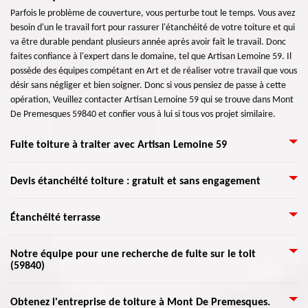
Parfois le problème de couverture, vous perturbe tout le temps. Vous avez
besoin d'un le travail fort pour rassurer l'étanchéité de votre toiture et qui
va être durable pendant plusieurs année après avoir fait le travail. Donc
faites confiance à l'expert dans le domaine, tel que Artisan Lemoine 59. Il
possède des équipes compétant en Art et de réaliser votre travail que vous
désir sans négliger et bien soigner. Donc si vous pensiez de passe à cette
opération, Veuillez contacter Artisan Lemoine 59 qui se trouve dans Mont
De Premesques 59840 et confier vous à lui si tous vos projet similaire.
Fuite toiture à traiter avec Artisan Lemoine 59
Si vous voyez une fuite sur votre toiture, contactez au plus vite notre
Devis étanchéité toiture : gratuit et sans engagement
entreprise de couvreurs. Et, bien sûr, nos spécialistes en toiture se
tiennent à votre disposition pour répondre à vos questions. Une infiltration
Pour avoir un devis étanchéité de toit gratuit, faites parvenir votre
Étanchéité terrasse
dans le toit n’est jamais une bonne nouvelle. Malheureusement, il est
demande chez Artisan Lemoine 59. En effet, l’étanchéité parfaite de la
souvent plutôt difficile de trouver la fuite, qu’il faut l’aide des experts.
toiture garantit sa tenue dans le temps. Les infiltrations d’eau et les fuites
Notre meilleur soin est de faire le mieux pour ne pas endommager
Si vous avez besoin d’entreprendre des travaux pour l’étanchéité de votre
Notre équipe pour une recherche de fuite sur le toit
d’eau ne peuvent pas ainsi atteindre la tenue de votre toit surtout si celle-
davantage votre toit. La prévention est plus facile que la réparation de
(59840)
toit-terrasse, Artisan Lemoine 59 est présent pour vous aider et conseiller
ci est bien étanche. L’étanchéité concerne les tuiles et les autres
fuite toiture.
pour les différents travaux d’étanchéité de toit dont vous avez besoin.
matériaux de couverture (ardoise, béton, zinc, tôle), les faîtages, les
Pour garantir une étanchéité de la toiture, la pose de l'isolation avec les
S’il y a une fuite toiture, nos artisans couvreurs peuvent colmater les trous,
toitures et les terrasses. Faire durer la toiture, c’est préserver son
Obtenez l'entreprise de toiture à Mont De Premesques.