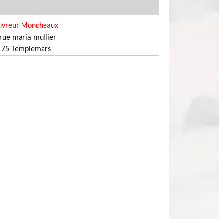
uvreur Moncheaux
rue maria mullier
175 Templemars