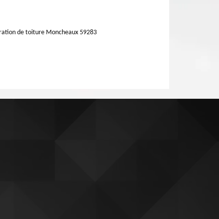
ation de toiture Moncheaux 59283