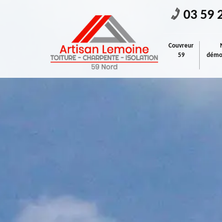
03 59 
Couvreur
59
démou