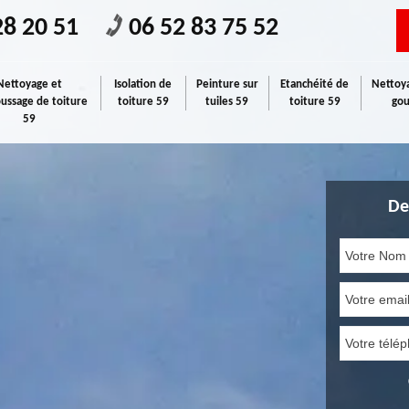
28 20 51
06 52 83 75 52
Nettoyage et
Isolation de
Peinture sur
Etanchéité de
Nettoya
ssage de toiture
toiture 59
tuiles 59
toiture 59
gou
59
De