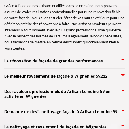
Grâce à l’aide de nos artisans qualifiés dans ce domaine, nous pouvons
assurer de vraies réalisations professionnelles pour une rénovation fiable
de votre façade. Nous allons étudier l’état de vos murs extérieurs pour une
définition précise des rénovations à faire. Nos artisans ravaleurs peuvent
intervenir à tout moment avec le plus grand professionnalisme qui existe.
Avec le respect des normes de l’art, mais également selon vos nécessités,
nous tacherons de mettre en œuvre des travaux qui conviennent bien à
vos attentes.
La rénovation de façade de grandes performances
Si vous voulez faire appel à des professionnels pour votre ravalement,
Le meilleur ravalement de façade à Wignehies 59212
votre façade va vite retrouver sa beauté. Même si elle n’est pas encore si
abîmée, elle peut quand même être rénovée. Cette opération permet
Une raison de penser à l'entretien des façades est de permettre de vérifier
Des ravaleurs professionnels de Artisan Lemoine 59 en
d’éviter la détérioration des murs extérieurs. Vous éviterez également les
activité en Wignehies
l'état de votre bâtiment. Il faut en effet s’occuper de la rénovation de vos
travaux complets de rénovation. Même si cette intervention peut être
murs extérieurs pour que votre maison puisse demeurer plus longtemps.
réalisée par tout le monde, il est toujours très recommandé de recourir
La façade est le plus grand champ de la structure de toute maison et
Nous savons tous qu’un ravalement de façade consiste à redonner de
l’aide de vrais professionnels. Pour cela, nous sommes à votre disponibilité
Demande de devis nettoyage façade à Artisan Lemoine 59
construction. Notre entreprise Artisan Lemoine 59 ne veut que votre
l’éclat à toute maison. Certes, il est envisageable de faire le travail sans
pour bien moderniser votre façade.
satisfaction. Vous n’avez qu’à nous exposer votre projet de ravalement
l’aide des experts, mais recourir l’aide des ravaleurs formés serait toujours
Après une vérification avant le nettoyage des façades, notez que le lavage
pour qu’on puisse l’étudier. Nous vous donnerons un devis pour rénover
Le nettoyage et ravalement de façade en Wignehies