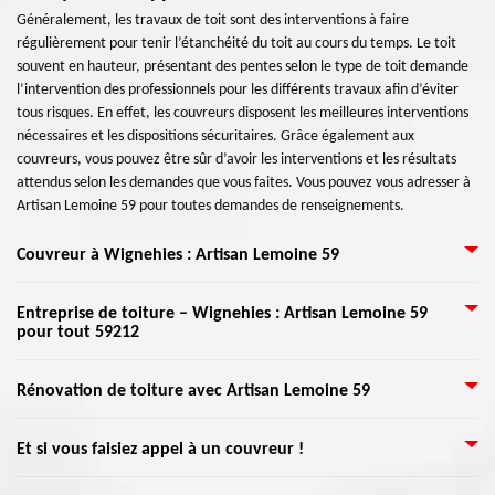
Généralement, les travaux de toit sont des interventions à faire
régulièrement pour tenir l’étanchéité du toit au cours du temps. Le toit
souvent en hauteur, présentant des pentes selon le type de toit demande
l’intervention des professionnels pour les différents travaux afin d’éviter
tous risques. En effet, les couvreurs disposent les meilleures interventions
nécessaires et les dispositions sécuritaires. Grâce également aux
couvreurs, vous pouvez être sûr d’avoir les interventions et les résultats
attendus selon les demandes que vous faites. Vous pouvez vous adresser à
Artisan Lemoine 59 pour toutes demandes de renseignements.
Couvreur à Wignehies : Artisan Lemoine 59
Vous êtes à la recherche d'une entreprise de couverture à Wignehies ?
Entreprise de toiture – Wignehies : Artisan Lemoine 59
pour tout 59212
Vous êtes chez Artisan Lemoine 59, l'entreprise qui vous propose des
services de toiture à tarifs abordables pour les différents travaux dont vous
avez besoin. Composés d'une équipe d'artisans couvreurs aguerris, nous
Couvreur Artisan Lemoine 59 est une entreprise de couvreurs, zingueurs,
Rénovation de toiture avec Artisan Lemoine 59
intervenons avec nos divers moyens et méthodes que nous mettons en
charpentiers professionnels, spécialisée dans la rénovation et l'isolation de
place pour la réalisation de chaque demande afin d'offrir des résultats
tout type d’habitat. Basés en 59212, Ile-de-France, notre zone
La rénovation de toit est une intervention à faire lorsque des signes
adéquats à vos besoins. Présente pour tout 59212, notre activité s'étend
Et si vous faisiez appel à un couvreur !
d'intervention s'étend sur les différentes villes et ses environs. Nos devis et
apparaissent et que la réparation de toiture ne peut plus se faire
sur toute la région. Faites votre demande, le devis est gratuit.
déplacements sont gratuits pour la région. Notre équipe assure ainsi la
facilement. Il est alors important de contrôler la toiture au moins une fois