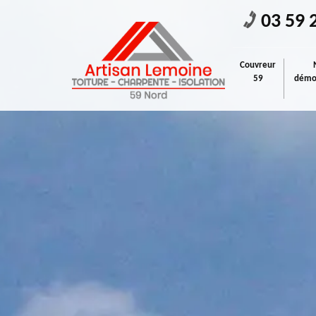
03 59 
Couvreur
59
démou