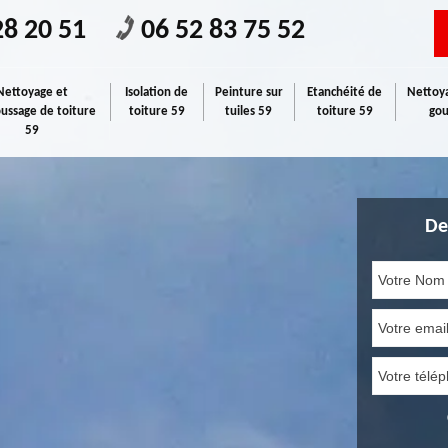
28 20 51
06 52 83 75 52
Nettoyage et
Isolation de
Peinture sur
Etanchéité de
Nettoya
ssage de toiture
toiture 59
tuiles 59
toiture 59
gou
59
De