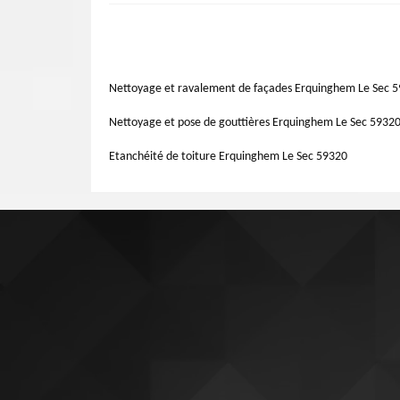
Artisan Lemoine 59 est à votre service.
peut être un processus confus et préoccupant. Un évaluat
Vous pouvez aussi rejoindre l'entreprise pour retrouver l
partie du toit est défaillante et comment réparer. Dans
pour assurer votre travail dans ce domaine et pour avoir u
problème et avoir un devis gratuit.
demande de travail de réparation. Donc ne prenez pas du 
la réparation de votre toiture. Artisan Lemoine 59 qui s
Nettoyage et ravalement de façades Erquinghem Le Sec 
votre tâche de réparation de toiture.
Nettoyage et pose de gouttières Erquinghem Le Sec 5932
Etanchéité de toiture Erquinghem Le Sec 59320