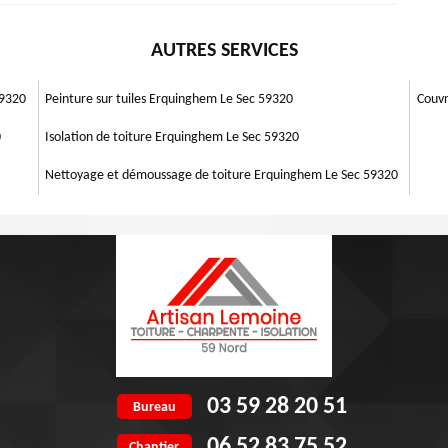
eur de toiture expérimenté peut dire, en une seule observation, quelle
a réparation de votre toiture. Faites confiance à l'entreprise experte
 la plupart des cas, c'est ce dont vous avez besoin pour résoudre le
AUTRES SERVICES
ne meilleur réparation de toiture. Il est à votre disposition pour toute
temps car spécialiste de réparation de toiture vous vient en aide pour
iège dans Erquinghem Le Sec 59320 est libre pour intervenir à réaliser
59320
Peinture sur tuiles Erquinghem Le Sec 59320
Couvr
0
Isolation de toiture Erquinghem Le Sec 59320
Nettoyage et démoussage de toiture Erquinghem Le Sec 59320
03 59 28 20 51
Bureau
06 52 83 75 52
Chantier