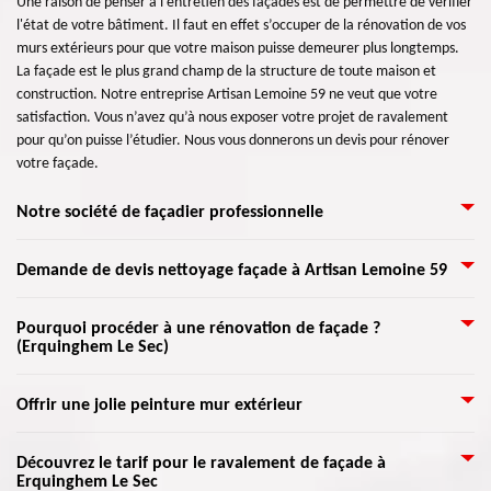
Une raison de penser à l'entretien des façades est de permettre de vérifier
l'état de votre bâtiment. Il faut en effet s’occuper de la rénovation de vos
murs extérieurs pour que votre maison puisse demeurer plus longtemps.
La façade est le plus grand champ de la structure de toute maison et
construction. Notre entreprise Artisan Lemoine 59 ne veut que votre
satisfaction. Vous n’avez qu’à nous exposer votre projet de ravalement
pour qu’on puisse l’étudier. Nous vous donnerons un devis pour rénover
votre façade.
Notre société de façadier professionnelle
Si vous recherchez une entreprise crédible qui prend en charge les travaux
Demande de devis nettoyage façade à Artisan Lemoine 59
de façade et de mur extérieur, nous vous invitons de nous appeler. Notre
équipe de ravaleurs éprouvés et qualifiés peut assurer les travaux
Après une vérification avant le nettoyage des façades, notez que le lavage
Pourquoi procéder à une rénovation de façade ?
indispensables pour votre façade. Qu’il faut faire une peinture de façade,
(Erquinghem Le Sec)
sous pression est une solution garantie et non nuisible pour nettoyer les
une application d’enduit, une réparation, ou un nettoyage, elle est capable
surfaces extérieures de votre maison. Il y a plusieurs raisons pour procéder
d’être performante dans tout ce qu’il faut entreprendre. Vous pouvez
au nettoyage de façade : maintenir l’esthétique et la résistance du
Artisan Lemoine 59 vous accompagnera dans toutes les étapes de votre
prendre un rendez-vous pour qu’on puise discuter sans difficulté de votre
Offrir une jolie peinture mur extérieur
bâtiment. Au fil du temps, la pollution peut détruire les murs de votre
projet par le biais de son équipe de façadiers professionnels. En
projet de façade, nous sommes toujours disponibles.
demeure. Et mélangés au vent et à la pluie, ils accentueront les
commençant par l’analyse de votre façade, dont la recherche des
Vous pouvez nous appeler pour peindre vos murs extérieurs. Nos artisans
malpropretés extérieures. À chaque projet exposé, vous aurez un devis
Découvrez le tarif pour le ravalement de façade à
dommages et leurs sources, jusqu’à la réalisation de votre projet. Que ce
Erquinghem Le Sec
spécialisés peuvent donner un air de fraicheur à vos murs avec une
gratuit.