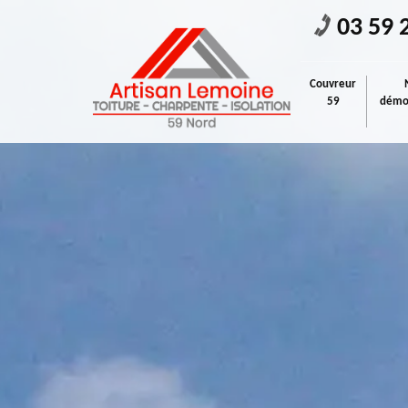
03 59 
Couvreur
59
démou