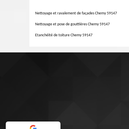
toit est recommandé. Aussi, le remplacement de toit es
d’étanchéité. Il n'est pas obligé de travailler avec des p
Nettoyage et ravalement de façades Chemy 59147
Artisan Lemoine 59 est à votre service.
Nettoyage et pose de gouttières Chemy 59147
Etanchéité de toiture Chemy 59147