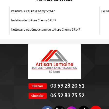
t l’occasion pour vérifier son isolation et de modifier les défauts
rofessionnels, mais nous vous recommandons de le faire. Pour le travail,
Peinture sur tuiles Chemy 59147
Couv
Isolation de toiture Chemy 59147
Nettoyage et démoussage de toiture Chemy 59147
03 59 28 20 51
Bureau
06 52 83 75 52
Chantier