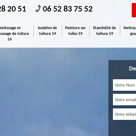
28 20 51
06 52 83 75 52
Nettoyage et
Isolation de
Peinture sur
Etanchéité de
Nettoya
ssage de toiture
toiture 59
tuiles 59
toiture 59
gou
59
De