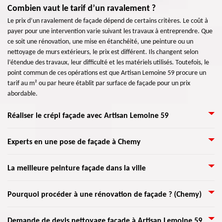
Combien vaut le tarif d’un ravalement ?
Le prix d’un ravalement de façade dépend de certains critères. Le coût à
payer pour une intervention varie suivant les travaux à entreprendre. Que
ce soit une rénovation, une mise en étanchéité, une peinture ou un
nettoyage de murs extérieurs, le prix est différent. Ils changent selon
l’étendue des travaux, leur difficulté et les matériels utilisés. Toutefois, le
point commun de ces opérations est que Artisan Lemoine 59 procure un
tarif au m² ou par heure établit par surface de façade pour un prix
abordable.
Réaliser le crépi façade avec Artisan Lemoine 59
La raison d’appliquer du crépi sur une façade, aussi connue sous le nom
Experts en une pose de façade à Chemy
« enduit », est qu’il permet de décorer les murs extérieurs de toute
maison. On peut le trouver sous forme de granulé et se choisit suivant
Malgré la détérioration de votre façade face à une mauvaise saison,
La meilleure peinture façade dans la ville
l’endroit où se place votre demeure. Le crépi est granuleux qu’il doit être
sachez qu’il est possible de le rendre plus beau à son état normal. Pour la
mixé avec une substance qui permet d’avoir une pâte. Nous l’appliquerons
pose de façade, faites confiance à Artisan Lemoine 59 pour effectuer votre
sur une façade propre afin d’éviter la formation de fissures. Vous
Il y a différents moyens de peindre la façade d’une maison. Mais il ne faut
Pourquoi procéder à une rénovation de façade ? (Chemy)
travail dans ce domaine. De plus, client} propose des services de qualités à
obtiendrez une maison rajeunie, comme au début grâce au crépi.
pas oublier de s’informer dans votre mairie (59147) pour prendre
propos de sa mise en place avec un meilleur devis. Donc, bénéficiez cette
connaissance des règlements qui dirigent cette intervention dans votre
service en qualité éblouissante pour mettre en charge votre travail en
Artisan Lemoine 59 vous accompagnera dans toutes les étapes de votre
Demande de devis nettoyage façade à Artisan Lemoine 59