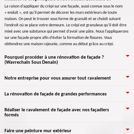
La raison d’appliquer du crépi sur une façade, aussi connue sous le nom
« enduit », est qu’il permet de décorer les murs extérieurs de toute
maison. On peut le trouver sous forme de granulé et se choisit suivant
l’endroit où se place votre demeure. Le crépi est granuleux qu’il doit être
mixé avec une substance qui permet d’avoir une pâte. Nous l’appliquerons
sur une façade propre afin d’éviter la formation de fissures. Vous
obtiendrez une maison rajeunie, comme au début grâce au crépi.
Pourquoi procéder à une rénovation de façade ?
(Wavrechain Sous Denain)
Artisan Lemoine 59 vous accompagnera dans toutes les étapes de votre
Notre entreprise pour vous assurer tout ravalement
projet par le biais de son équipe de façadiers professionnels. En
commençant par l’analyse de votre façade, dont la recherche des
Il est plus sûr d’avoir plusieurs devis de différents ravaleurs, notamment si
La rénovation de façade de grandes performances
dommages et leurs sources, jusqu’à la réalisation de votre projet. Que ce
c’est votre premier ravalement de façade. Il vous suffit de passer sur un
soit pour une rénovation de façade normale, d'une peinture murale, etc.
site annuaire pour comparer les entreprises, ou visiter des sites web
nous sommes à votre service pour assurer les travaux. Votre façade mérite
Si vous voulez faire appel à des professionnels pour votre ravalement,
Réaliser le ravalement de façade avec nos façadiers
d’entreprise comme Artisan Lemoine 59 où vous détaillerez vos nécessités
en effet d’être bien traitée, car elle reflète l’image de votre maison et de
formés
votre façade va vite retrouver sa beauté. Même si elle n’est pas encore si
pour que l’on puisse l’étudier approfondissement. Une fois, le rendez-vous
votre vie.
abîmée, elle peut quand même être rénovée. Cette opération permet
fixé, nous intervenons pour un contrôle avant d’entreprendre les travaux.
d’éviter la détérioration des murs extérieurs. Vous éviterez également les
Grâce à l’aide de nos artisans qualifiés dans ce domaine, nous pouvons
C’est pour identifier les opérations précises à faire, et aussi pour examiner
Faire une peinture mur extérieur