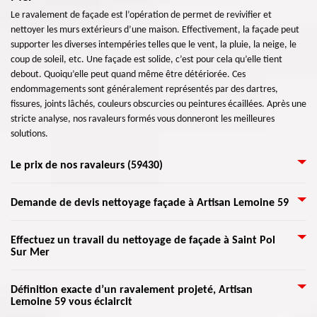
Le ravalement de façade est l’opération de permet de revivifier et
nettoyer les murs extérieurs d’une maison. Effectivement, la façade peut
supporter les diverses intempéries telles que le vent, la pluie, la neige, le
coup de soleil, etc. Une façade est solide, c’est pour cela qu’elle tient
debout. Quoiqu’elle peut quand même être détériorée. Ces
endommagements sont généralement représentés par des dartres,
fissures, joints lâchés, couleurs obscurcies ou peintures écaillées. Après une
stricte analyse, nos ravaleurs formés vous donneront les meilleures
solutions.
Le prix de nos ravaleurs (59430)
Le ravalement consiste à rénover la façade et les murs extérieurs d’un
Demande de devis nettoyage façade à Artisan Lemoine 59
bâtiment. Toutefois, il ne faut pas changer son style d’origine. Le coût
d’intervention est payé par le propriétaire de la maison. Avec Artisan
Après une vérification avant le nettoyage des façades, notez que le lavage
Effectuez un travail du nettoyage de façade à Saint Pol
Lemoine 59, de nombreux travaux peuvent être entrepris avec un
Sur Mer
sous pression est une solution garantie et non nuisible pour nettoyer les
ravalement de façade. L’intervention vise également à nettoyer et
surfaces extérieures de votre maison. Il y a plusieurs raisons pour procéder
étanchéifier les murs. Il est exigé par la loi de faire cette opération tous les
au nettoyage de façade : maintenir l’esthétique et la résistance du
Pour embellir l’esthétique de votre mur extérieur, il est nécessaire de
10 ou 15 ans. Nous assurons un ravalement à petit prix pour tout Saint Pol
Définition exacte d’un ravalement projeté, Artisan
bâtiment. Au fil du temps, la pollution peut détruire les murs de votre
Lemoine 59 vous éclaircit
s’entretenir régulièrement. Donc, faites confiance à Artisan Lemoine 59
Sur Mer et ses environs.
demeure. Et mélangés au vent et à la pluie, ils accentueront les