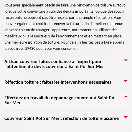
Vous avez spécialement besoin de faire une rénovation de toiture surtout
lorsque votre couverture a subi des dégâts importants, ou que des soucis
récurrents ne peuvent pas être résolus par une simple réparation. Vous
pouvez également choisir de rénover la toiture afin d’améliorer la tenue
de votre toit ou de changer l’apparence, notamment en utilisant des
matériaux plus respectueux de l'environnement et en mettant en place
une meilleure isolation de toiture. Pour cela, n’hésitez pas à faire appel à
un couvreur 59430 pour vous vous conseiller.
Artisan couvreur faites confiance à l'expert pour
l'obtention du devis couvreur à Saint Pol Sur Mer
Peu importe vos travaux pour remettre plus éclat de votre toiture, les
Réfection toiture : faites les interventions nécessaires
couvreurs compétant sont à votre service à tout le moment. Pour le devis,
comme Artisan Lemoine 59 ne cesse pas de chercher tout le maximum de
Il est essentiel d’entretenir la toiture pour que cela assure son étanchéité
Effectuez un travail du dépannage couvreur à Saint Pol
satisfaction pour vous, il compte à ses couvreurs pour aider à établir le
Sur Mer
au cours du temps. C’est une intervention qui doit être faite pour la
devis précis. Sachez que cela ne vous engage point. Alors, faites vos
protection contre les conditions climatiques (vent violent, une pluie
demandes de devis sur vos travaux de couverture chez Artisan Lemoine 59
violente…) qui pourrait abîmer le toit. Couvreur Artisan Lemoine 59
Que ce soit problème de fuite, des infiltrations et des dégâts des eaux, ou
qui s'implante dans Saint Pol Sur Mer 59430. Ou appelez vite ses services
Couvreur Saint Pol Sur Mer : réfection de toiture assurée
conseille alors de faire le nécessaire pour la toiture afin que celle-ci soit
même défaut d'étanchéité, l'intervention d’un couvreur doit être
clientèle. couvreur zingueur couvreur pour toiture Pour tous vos travaux
toujours prête pour assurer les différents aléas. Ainsi, nous pouvons
exécutée dans les meilleurs délais. Pour cela, n'hésitez surtout pas appeler
de toiture comme la réparation de toiture, installation et traitement de