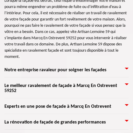
Lorsque la façade est détruit, cela risque d’endommager votre maison et
pourra même engendrer un problème de fuite ou d’infiltration d’eau à
l’intérieur. Pour cela, il est nécessaire de réaliser un travail de ravalement
de votre façade pour garantir un fort revêtement de votre maison. Alors,
pourquoi ne pas faire le ravalement de votre façade si vous pensez que la
vôtre en a besoin. Dans ce cas, appelez vite Artisan Lemoine 59 qui
s’implante dans Marcq En Ostrevent 59252 pour vous intervenir à réaliser
votre travail dans ce domaine. De plus, Artisan Lemoine 59 dispose des
spécialiste en ravalement façade et sont toujours disponible à tout le
moment.
Notre entreprise ravaleur pour soigner les façades
Nos artisans sont en mesure de bien s’occuper de tous types de façade. Ils
Le meilleur ravalement de façade à Marcq En Ostrevent
59252
ont reçu une formation qui assure une œuvre de professionnel. Présent à
Marcq En Ostrevent, nos ravaleurs sont toujours prêts à se déplacer
partout dans 59252. Artisan Lemoine 59 est expérimenté dans la
Une raison de penser à l'entretien des façades est de permettre de vérifier
Experts en une pose de façade à Marcq En Ostrevent
rénovation de façades. Nous serions heureux de vous recommander tous
l'état de votre bâtiment. Il faut en effet s’occuper de la rénovation de vos
les solutions et les choix de bois à utiliser pour une façade peinte ou pas.
murs extérieurs pour que votre maison puisse demeurer plus longtemps.
Malgré la détérioration de votre façade face à une mauvaise saison,
Contactez-nous par le formulaire sur notre site, ou pour plus
La rénovation de façade de grandes performances
La façade est le plus grand champ de la structure de toute maison et
sachez qu’il est possible de le rendre plus beau à son état normal. Pour la
d'informations, appelez-nous quand vous voulez.
construction. Notre entreprise Artisan Lemoine 59 ne veut que votre