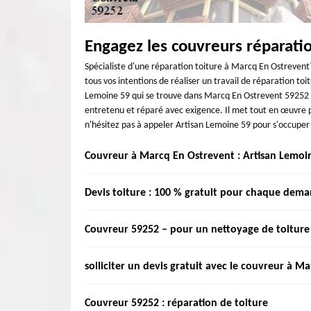
Engagez les couvreurs réparati
Spécialiste d'une réparation toiture à Marcq En Ostrevent
tous vos intentions de réaliser un travail de réparation to
Lemoine 59 qui se trouve dans Marcq En Ostrevent 59252 po
entretenu et réparé avec exigence. Il met tout en œuvre po
n'hésitez pas à appeler Artisan Lemoine 59 pour s'occuper
Couvreur à Marcq En Ostrevent : Artisan Lemoi
Vous êtes à la recherche d'une entreprise de couverture 
Devis toiture : 100 % gratuit pour chaque dem
qui vous propose des services de toiture à tarifs aborda
équipe d'artisans couvreurs aguerris, nous intervenons 
Si vous avez des projets de toit : nettoyage de toiture 5
Couvreur 59252 – pour un nettoyage de toiture
réalisation de chaque demande afin d'offrir des résultats 
sur tuile 59252, ravalement de façade 59252, couvreur 
sur toute la région. Faites votre demande, le devis est grat
Vous pouvez ainsi récupérer le devis couvreur gratui
Vous voulez entreprendre un nettoyage de toiture ? Couv
solliciter un devis gratuit avec le couvreur à M
personnalisé, le devis vous mettra au courant des différe
sans produit chimique, ni détérioration du support et tou
Ostrevent, nous intervenons pour toute la région et 59252
qui permet de nettoyer et désinfecter votre toit. Profit
Vous avez un projet pour les travaux de toiture à Marcq
Couvreur 59252 : réparation de toiture
changement de tuiles. Une fois votre couverture nettoyé