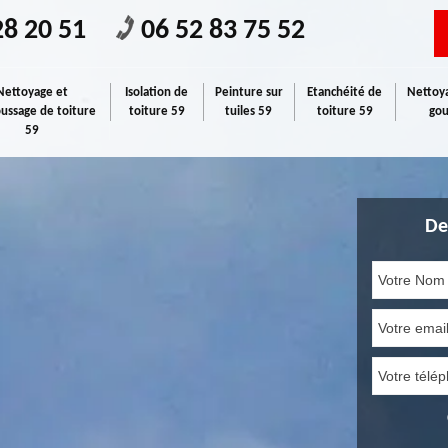
28 20 51
06 52 83 75 52
Nettoyage et
Isolation de
Peinture sur
Etanchéité de
Nettoya
ssage de toiture
toiture 59
tuiles 59
toiture 59
gou
59
De