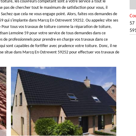
toiture, les couvreurs compétant sont à votre service à tout le
 pas de chercher tout le maximum de satisfaction pour vous, il
s. Sachez que cela ne vous engage point. Alors, faites vos demandes de
Co
 59 qui s'implante dans Marcq En Ostrevent 59252. Ou appelez vite ses
57 
e Pour tous vos travaux de toiture comme la réparation de toiture,
59
Artisan Lemoine 59 pour votre service de tous demandes dans ce
s de professionnels pour prendre en charge vos travaux dans ce
ui sont capables de fortifier avec prudence votre toiture. Donc, il ne
i se situe dans Marcq En Ostrevent 59252 pour effectuer vos travaux de