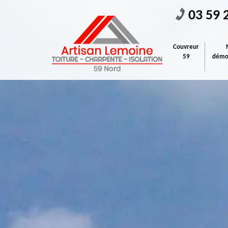
03 59 
Couvreur
59
démou