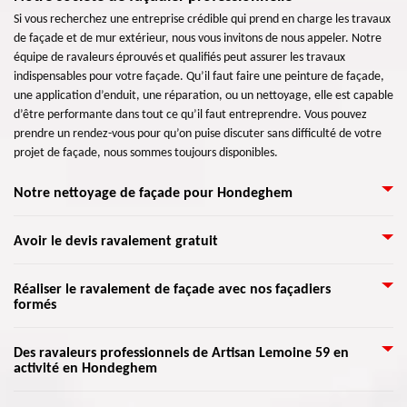
Si vous recherchez une entreprise crédible qui prend en charge les travaux
de façade et de mur extérieur, nous vous invitons de nous appeler. Notre
équipe de ravaleurs éprouvés et qualifiés peut assurer les travaux
indispensables pour votre façade. Qu’il faut faire une peinture de façade,
une application d’enduit, une réparation, ou un nettoyage, elle est capable
d’être performante dans tout ce qu’il faut entreprendre. Vous pouvez
prendre un rendez-vous pour qu’on puise discuter sans difficulté de votre
projet de façade, nous sommes toujours disponibles.
Notre nettoyage de façade pour Hondeghem
Le bon état de l’extérieur de votre maison est important, et nous aimerons
Avoir le devis ravalement gratuit
tous qu’elle soit attrayante et présentable. La saleté a un impact sur sa
durée de vie. Surtout à l'extérieur, la saleté sur vos murs et façades peut
Si la façade subit des dégâts dus à plusieurs coups extérieurs, il faut penser
Réaliser le ravalement de façade avec nos façadiers
donner à votre bâtiment un air moche et laisser moins de lumière du jour
formés
à sa rénovation. Rénover une façade étant une obligation légale à faire
éclairer toute la surface du champ. Bref, le nettoyage des murs et des
tous les dix ans, c’est aussi une opération de remise en valeur de votre
façades est une idée géniale et agréable pour tous les invités et les
maison. Une telle intervention demande une grande expertise, qui assure
Grâce à l’aide de nos artisans qualifiés dans ce domaine, nous pouvons
employés pour les entreprises.
Des ravaleurs professionnels de Artisan Lemoine 59 en
un traitement réussi et durable, en tenant compte des nécessités
activité en Hondeghem
assurer de vraies réalisations professionnelles pour une rénovation fiable
architecturales de toute façade. Nous vous conseillons de confier le travail
de votre façade. Nous allons étudier l’état de vos murs extérieurs pour une
à des experts aguerris dans la rénovation de façades pour bénéficier d’un