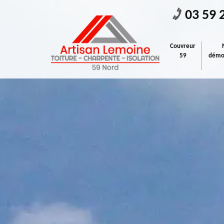
03 59 
Couvreur
59
démou