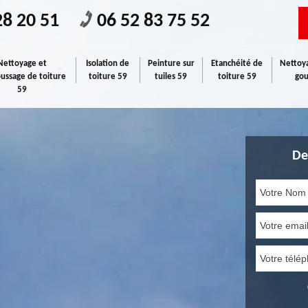
28 20 51
06 52 83 75 52
Nettoyage et
Isolation de
Peinture sur
Etanchéité de
Nettoya
ssage de toiture
toiture 59
tuiles 59
toiture 59
gou
59
De