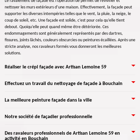
Le ravalement de façade est l’opération de permet de revivifier et
nettoyer les murs extérieurs d’une maison. Effectivement, la façade peut
supporter les diverses intempéries telles que le vent, la pluie, la neige, le
coup de soleil, etc. Une façade est solide, c’est pour cela qu’elle tient
debout. Quoiqu’elle peut quand même être détériorée. Ces
endommagements sont généralement représentés par des dartres,
fissures, joints lâchés, couleurs obscurcies ou peintures écaillées. Après une
stricte analyse, nos ravaleurs formés vous donneront les meilleures
solutions.
Réaliser le crépi façade avec Artisan Lemoine 59
La raison d’appliquer du crépi sur une façade, aussi connue sous le nom
Effectuez un travail du nettoyage de façade à Bouchain
« enduit », est qu’il permet de décorer les murs extérieurs de toute
maison. On peut le trouver sous forme de granulé et se choisit suivant
Pour embellir l’esthétique de votre mur extérieur, il est nécessaire de
La meilleure peinture façade dans la ville
l’endroit où se place votre demeure. Le crépi est granuleux qu’il doit être
s’entretenir régulièrement. Donc, faites confiance à Artisan Lemoine 59
mixé avec une substance qui permet d’avoir une pâte. Nous l’appliquerons
pour vous intervenir à effectuer un travail du nettoyage de votre façade en
sur une façade propre afin d’éviter la formation de fissures. Vous
Il y a différents moyens de peindre la façade d’une maison. Mais il ne faut
Notre société de façadier professionnelle
toute assurance. De plus, Artisan Lemoine 59 dispose des équipes
obtiendrez une maison rajeunie, comme au début grâce au crépi.
pas oublier de s’informer dans votre mairie (59111) pour prendre
qualifiées qui se sont habitués à réaliser un travail comme celui-ci et ayant
connaissance des règlements qui dirigent cette intervention dans votre
des matériels très applicable. Donc, il ne vous reste qu’à appeler le plus
Si vous recherchez une entreprise crédible qui prend en charge les travaux
Des ravaleurs professionnels de Artisan Lemoine 59 en
ville Bouchain. Parmi les types de peinture, on distingue : résine tendue,
vite Artisan Lemoine 59 qui s’implante dans Bouchain 59111 pour confier
activité en Bouchain
de façade et de mur extérieur, nous vous invitons de nous appeler. Notre