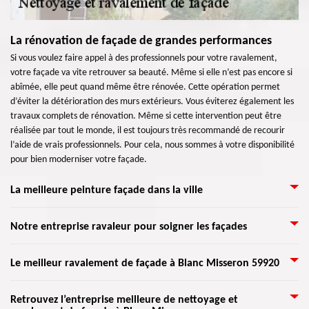
La rénovation de façade de grandes performances
Si vous voulez faire appel à des professionnels pour votre ravalement,
votre façade va vite retrouver sa beauté. Même si elle n’est pas encore si
abîmée, elle peut quand même être rénovée. Cette opération permet
d’éviter la détérioration des murs extérieurs. Vous éviterez également les
travaux complets de rénovation. Même si cette intervention peut être
réalisée par tout le monde, il est toujours très recommandé de recourir
l’aide de vrais professionnels. Pour cela, nous sommes à votre disponibilité
pour bien moderniser votre façade.
La meilleure peinture façade dans la ville
Il y a différents moyens de peindre la façade d’une maison. Mais il ne faut
Notre entreprise ravaleur pour soigner les façades
pas oublier de s’informer dans votre mairie (59920) pour prendre
connaissance des règlements qui dirigent cette intervention dans votre
Nos artisans sont en mesure de bien s’occuper de tous types de façade. Ils
Le meilleur ravalement de façade à Blanc Misseron 59920
ville Blanc Misseron. Parmi les types de peinture, on distingue : résine
ont reçu une formation qui assure une œuvre de professionnel. Présent à
tendue, boiserie, lasure, crépi, l’enduit, ravalement projeté, peinture, etc.
Blanc Misseron, nos ravaleurs sont toujours prêts à se déplacer partout
Nos artisans formés sont en mesure de réaliser toute sorte de peinture
Une raison de penser à l'entretien des façades est de permettre de vérifier
Retrouvez l’entreprise meilleure de nettoyage et
dans 59920. Artisan Lemoine 59 est expérimenté dans la rénovation de