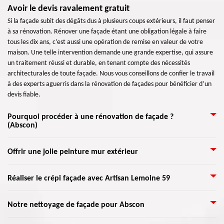
Avoir le devis ravalement gratuit
Si la façade subit des dégâts dus à plusieurs coups extérieurs, il faut penser
à sa rénovation. Rénover une façade étant une obligation légale à faire
tous les dix ans, c’est aussi une opération de remise en valeur de votre
maison. Une telle intervention demande une grande expertise, qui assure
un traitement réussi et durable, en tenant compte des nécessités
architecturales de toute façade. Nous vous conseillons de confier le travail
à des experts aguerris dans la rénovation de façades pour bénéficier d’un
devis fiable.
Pourquoi procéder à une rénovation de façade ?
(Abscon)
Artisan Lemoine 59 vous accompagnera dans toutes les étapes de votre
Offrir une jolie peinture mur extérieur
projet par le biais de son équipe de façadiers professionnels. En
commençant par l’analyse de votre façade, dont la recherche des
Vous pouvez nous appeler pour peindre vos murs extérieurs. Nos artisans
Réaliser le crépi façade avec Artisan Lemoine 59
dommages et leurs sources, jusqu’à la réalisation de votre projet. Que ce
spécialisés peuvent donner un air de fraicheur à vos murs avec une
soit pour une rénovation de façade normale, d'une peinture murale, etc.
peinture adaptée. Mais avant de débuter l’opération, nous faisons avant
nous sommes à votre service pour assurer les travaux. Votre façade mérite
La raison d’appliquer du crépi sur une façade, aussi connue sous le nom
Notre nettoyage de façade pour Abscon
tout le nettoyage du champ des murs. Effectivement, elle doit être
en effet d’être bien traitée, car elle reflète l’image de votre maison et de
« enduit », est qu’il permet de décorer les murs extérieurs de toute
débarrassée des déchets et de moisissures. Une fois nettoyée et sèche, elle
votre vie.